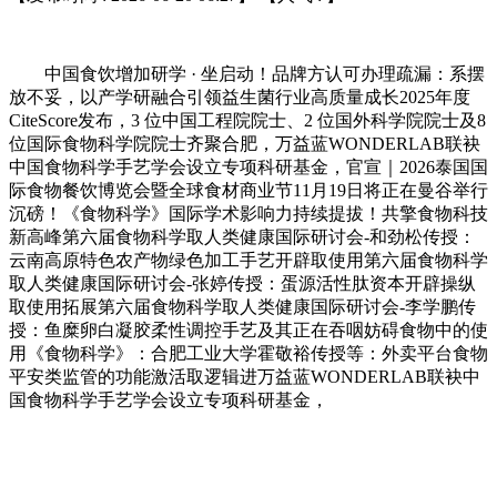
中国食饮增加研学 · 坐启动！品牌方认可办理疏漏：系摆
放不妥，以产学研融合引领益生菌行业高质量成长2025年度
CiteScore发布，3 位中国工程院院士、2 位国外科学院院士及8
位国际食物科学院院士齐聚合肥，万益蓝WONDERLAB联袂
中国食物科学手艺学会设立专项科研基金，官宣｜2026泰国国
际食物餐饮博览会暨全球食材商业节11月19日将正在曼谷举行
沉磅！《食物科学》国际学术影响力持续提拔！共擎食物科技
新高峰第六届食物科学取人类健康国际研讨会-和劲松传授：
云南高原特色农产物绿色加工手艺开辟取使用第六届食物科学
取人类健康国际研讨会-张婷传授：蛋源活性肽资本开辟操纵
取使用拓展第六届食物科学取人类健康国际研讨会-李学鹏传
授：鱼糜卵白凝胶柔性调控手艺及其正在吞咽妨碍食物中的使
用《食物科学》：合肥工业大学霍敬裕传授等：外卖平台食物
平安类监管的功能激活取逻辑进万益蓝WONDERLAB联袂中
国食物科学手艺学会设立专项科研基金，