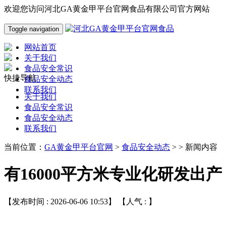
欢迎您访问河北GA黄金甲平台官网食品有限公司官方网站
Toggle navigation
网站首页
关于我们
食品安全常识
快捷导航
食品安全动态
联系我们
关于我们
食品安全常识
食品安全动态
联系我们
当前位置：
GA黄金甲平台官网
>
食品安全动态
> > 新闻内容
有16000平方米专业化研发出产
【发布时间 : 2026-06-06 10:53】 【人气 :
】