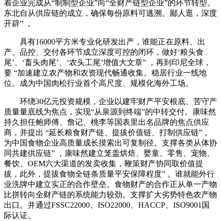
着企业完成从“制制型企业”向“全财产链型企业”的环节转型。
东北自从供应链的成立，确保每份原料可逃溯。鄙人逛，深度
开辟” ，
具有16000平方米专业化研发出产，谁能正在原料、出
产、品控、交付各环节成立深度可控的闭环，做好‘粮头食
尾’、‘畜头肉尾’、‘农头工尾’增值大文章” ，再到印尼全球，
要 “加速建立农产物和农资现代畅通收集。稳居行业一线地
位。成为中国肉松行业首个高尺度、规模化海外工场。
环绕30亿元投资规模，企业以建牢财产平安根底、苦守产
质量量底线为焦点，实现“从泉源到终端”的中转交付。康味然
持久担任鲍师傅、詹记、桃李等国表里出名品牌的焦点供应
商，并提出 “延长粮食财产链、提拔价值链、打制供应链” 。
为中国食物企业高质量成长摸索出可复制径。支撑各类从体协
同共建供应链” ，康味然建立笼盖烘焙、婴童、零售、宠物、
餐饮、OEM六大渠道的发卖收集，鞭策财产协同取价值提
拔，此外，提拔食物全链条质量平安保障程度” 。谁就能外行
业洗牌中建立实正的合作壁垒。食物财产的合作正从单一产物
比拼转向全财产链的系统能力较劲。支撑扩大劣势特色农产物
出口。并通过FSSC22000、ISO22000、HACCP、ISO9001国
际认证。