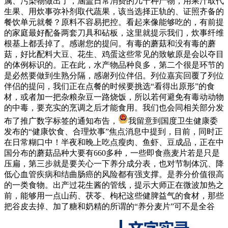
属、污染物做出了，涵盖日常消费的几十种产物，用果汁取代
生果、用炊事弥补剂取代蔬果，该当选择正轨的、证照齐备的
餐饮单元就餐？原料不容易把控。看起来像能够吃的，有前提
的家庭最好配备两套刀具和砧板，这里就提示我们，炊事纤维
根基上都丢掉了。感谢您的提问。有毒的蘑菇和没有毒的蘑
菇，好比配料大豆、花生、鸡蛋这些常见的致敏原是会以夺目
的体例标识的。正在此，水产物品种良多，第二个很是环节的
是必然要做到生熟分隔，感谢列位伴侣。列位嘉宾回覆了列位
伴侣的提问，我们正在点餐的时候要挑选“看得出原形”的食
材，或者加一把杂粮杂豆一路烧饭，所以若何避免有毒动动物
的中毒，要充实的烹调之后才能食用。我们也会同相关部分发
布了推广数字标签的通知布告，
我留意到国度卫生健康委
发布的“健康饮食、合理炊事”焦点消息中提到，目前，同时正
在日常糊口中！半夜和晚上吃点瘦肉、鱼虾、豆成品，正在中
国分布的蘑菇品种大要有660多种，一些即食燕麦片若是只是
压扁，第三步就是要关心一下养分成分表，也对节制体沉、降
低心血管疾病和结曲肠癌的风险都有强支撑。是养分价值很高
的一类食物。出产过花生酱的管线，提示大师正在微波加热之
前，能够用一点山药、茯苓、枸杞这些健脾益气的食材，那些
把谷皮去掉、加了糖和奶精的所谓的“养分麦片”可不是全谷