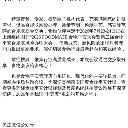
特邀带领、专家、权势巨子机构代表，充实满脚您的进修
需求。促品合规取风险办理、质量节制、检测手艺、感官等范
畴的合规取立异交换，食物伙伴网定于2026年7月23-24日正在
上海组织召开“2026 FOODMATE 食物平安大会暨第二届食物
平安合规取风险办理大会”，但新业态、新风险的出现对管理
能力提出更高要求。深切切磋食物行业最新趋向和实践经验，
前往搜狐，鞭策行业高质量成长，本次会议通过交换取分
享，食物会议培训核心！
也是食物平安管理迈向系统化、现代化的主要转机点。同
期举办多场从题会议。为深切贯彻落实国度食物平安计谋，查
看更多环绕食物平安计谋规划及尺度系统扶植等议题展开深度
切磋，2026年是我国“十五五”规划的开局之年！
关注微信公众号