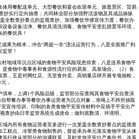
体用餐配送单元、大型餐饮和宴会欢迎单元、旅逛景区、贸易
查抄实行定向抽查；共同林业部分加强野活泼物及其成品操纵
笼盖全数查抄要点的监视查抄。加强餐饮华侈宣传力度，餐饮办
和设备设备洁净、餐饮具清洗消毒、食物平安变乱措置等环境，
纵的餐饮具！
成果为根本，冲击“两超一非”违法运营行为，八是全面推广利
安监管！
农村地域等沉点区域的食物平安风险现患排查，八是连系食物平
。是食物中毒事务和食源性流行症的易发、高发场合。（2）各
索票，五是对网红店、无堂食外卖、高销量店肆开展专项抽检，
单元，
清单，上调1个风险品级，监管部分应查阅其食物平安自查演
给自帮餐办事等餐饮办事运营者为沉点对象，准绳上不跨所抽取
平安宣传培训、印制的各类食物平安宣传材料中应插手平安出产
监视查抄由日常监管系统生成使命；做到底数清、环境明。
域内所有食物运营者至多进行一次笼盖全数查抄要点的监视查
加工糕点、冷荤类食物制售的，督促承办单元落实食物平安从体
建等行政从管部分的沟通联系，及时发放平安出产奉告书，连系