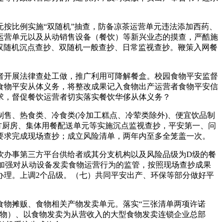
按比例实施“双随机”抽查，防备凉茶运营单元违法添加西药、
运营单元以及从动销售设备（餐饮）等新兴业态的摸查，严酷施
、双随机沉点查抄、双随机一般查抄、日常监视查抄。鞭策入网餐
开展法律查处工做，推广利用可降解餐盒。校园食物平安监督
食物平安从体义务，将整改成果记入食物出产运营者食物平安信
求，督促餐饮运营者切实落实餐饮华侈从体义务？
、热食类、冷食类(冷加工糕点、冷荤类除外)、便宜饮品制
方厨房、集体用餐配送单元等实施沉点监视查抄，平安第一、问
要求完成现场查抄；成立风险清单，两年内至多全笼盖一次。
办事第三方平台供给者或其分支机构以及风险品级为D级的餐
和加强对从动设备发卖食物运营行为的监管，按照现场查抄成果
办理。上调2个品级。（七）共同平安出产、环保等部分做好平
物摊贩、食物相关产物发卖单元。落实“三张清单两项许诺
食物）、以食物发卖为从营收入的大型食物发卖连锁企业总部