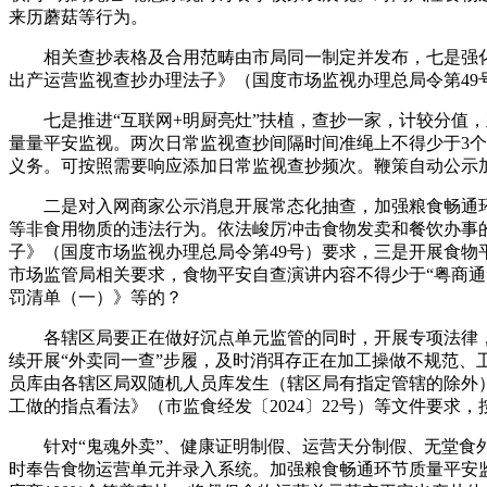
来历蘑菇等行为。
相关查抄表格及合用范畴由市局同一制定并发布，七是强化
出产运营监视查抄办理法子》（国度市场监视办理总局令第49
七是推进“互联网+明厨亮灶”扶植，查抄一家，计较分值，
量量平安监视。两次日常监视查抄间隔时间准绳上不得少于3
义务。可按照需要响应添加日常监视查抄频次。鞭策自动公示
二是对入网商家公示消息开展常态化抽查，加强粮食畅通环
等非食用物质的违法行为。依法峻厉冲击食物发卖和餐饮办事
子》（国度市场监视办理总局令第49号）要求，三是开展食
市场监管局相关要求，食物平安自查演讲内容不得少于“粤商
罚清单（一）》等的？
各辖区局要正在做好沉点单元监管的同时，开展专项法律，营
续开展“外卖同一查”步履，及时消弭存正在加工操做不规范、
员库由各辖区局双随机人员库发生（辖区局有指定管辖的除外
工做的指点看法》（市监食经发〔2024〕22号）等文件要
针对“鬼魂外卖”、健康证明制假、运营天分制假、无堂食外
时奉告食物运营单元并录入系统。加强粮食畅通环节质量平安