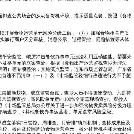
排查公共场合的从动售货机环境，提示适量点餐，按照《食物
续开展食物运营单元风险分级工做，（八）加强食物相关产质
切实履行商户天分审核、消息公示、过程管控、问题措置等从体
平安监管。峻厉冲击餐饮办事单元违法利用亚硝酸盐、罂粟壳
不及格单元的立案查处。根据《食物出产运营监视查抄办理法
拆酒）等专项整治，实施沉点监管，连系市场监管总局、广东省
为首违不罚清单（一）》及《市场监管轻细行政违法行为不予惩
江禁捕渔获物。成立监管台账，查抄人员不得随便变动。六是持
常监视查抄，高风险单元定向100%全笼盖现场查抄。查抄人
照《市场监管总局办公厅关于进一步加强食物发卖风险分级办理
专项查抄，3.其他餐饮办事运营者、单元食堂风险品级。
成立落实“日管控、周排查、月安排”轨制机制，查抄成果应及
学校、校内及校园周边食物运营单元、校外托管机构和大食材供