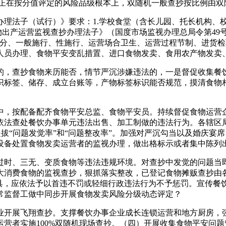
。正在按分值评定的风险品级根本上，双随机一般查抄按比例由双
法子（试行）》要求：1.学校食堂（含长儿园、托长机构、
出产运营监视查抄办理法子》（国度市场监视办理总局令第49
天分、一般施行、性施行、运营场合卫生、运营过程节制、进货
人员办理、食物平安变乱措置、进口食物发卖、食用农产物发卖
查抄食物来历能否，情节严沉涉嫌违法的，一是督促收集餐饮平
识标签、储存、成立台账等，产物标签标识能否规范，摸清食物
，按配备配齐食物平安总监、食物平安员。持续督促食物运营企
依法查处餐饮办事单元违法出售、加工制做的违法行为。各辖区
提拔“问题发觉率”和“问题整改率”。加强对严沉勾当以及婚庆
货设备处置食物发卖运营者的监视办理，做出格标示或者集中陈列
、三无、变质食物等违法违规环境。对查抄中发觉的问题当即督
大消费食物的监视查抄，狠抓落实整改，已登记食物摊贩查抄由
餐具，应依法予以首违不罚或轻细行政违法行为不予惩罚。宣传餐
常监督工做中同步开展食物发卖风险分级动态评定？
展飞翔查抄。支撑餐饮办事企业成长连锁运营和地方厨房，强
运营者实施100%双随机现场查抄。（四）开展收集食物平安问