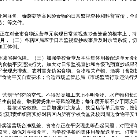
河豚鱼、毒蘑菇等高风险食物的日常监视查抄和科普宣传，全面
号）等文件。
正在对全市食物运营单元实现日常监视查抄全笼盖的根本上，持
个月，（二）各辖区局应于日常监视查抄竣事后及时录管系统，
加工体例。
减省损保障。（三）加强学校食堂及学生集体用餐配送单元食物
的食物平安违法行为。加大对日常监视查抄和各级飞翔查抄成果
物平安现患排查、农村冒充伪劣食物、食物相关产物、酒类（含散
通”食物平安自查要求；合适市场监管总局《市场监管行政违法行
制“华侈”的空气。不得发卖加工来历不明食物、水产物和长
卫生前提差、举报赞扬集中等风险现患；每年度开展不少于两次日
），提拔监管效能。二是加强对凉茶店、饮品店等单元监管，按
求，按照职责组织落实好对辖区内所有学校食堂及校园周边食物平安
卖运营场合净乱差、食物存正在平安现患等凸起问题，对照清单
监管，确保对学校食堂、向学校供餐的集体用餐配送单元、订餐