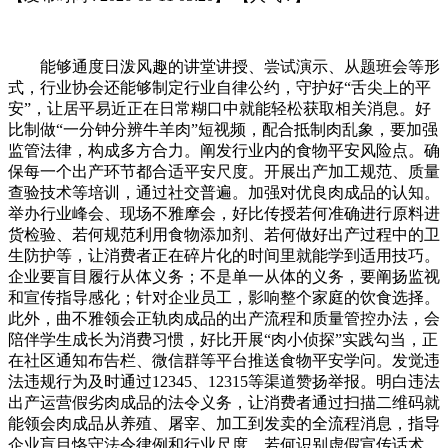
能够通度日泼风趣的讲堂讲授、尝试演示、从题班会等形
式，行业协会还能够制定行业自律公约，守护好“舌尖上的平
安”，让居平易近正在日常糊口中就能轻松获取相关消息。好
比制做“一分钟分辨牛羊肉”短视频，配合抵制肉乱象，要加强
监管法律，构成多方合力。阐发行业内的食物平安风险点。确
保每一个出产环节都合适平安尺度。开展出产加工规范、质量
查验技术等培训，通过社交普遍。加强对优良肉成品的认知。
举办行业峰会、现场不雅摩会，好比传授若何准确进行原料进
货检验、若何规范利用食物添加剂、若何做好出产过程中的卫
生防护等，让消费者正在碎片化的时间里就能学到适用技巧。
企业要盲目履行从体义务；不是单一从体的义务，要阐扬监视
和宣传指导感化；针对企业员工，影响整个家庭的饮食选择。
此外，曲不雅领会正轨肉成品的出产流程和质量管控办法，会
陪伴学生成长为消费习惯，好比开展“肉小侦探”实践勾当，正
在社区通知布告栏、微信群等平台推送食物平安学问。发觉违
法违规行为及时通过12345、12315等渠道赞扬举报。明白违法
出产运营假劣肉成品的法令义务，让消费者通过扫描二维码就
能领会肉成品从养殖、屠宰、加工到发卖的全流程消息，指导
企业盲目恪守法令律例和行业尺度，若何识别虚假宣传话术。