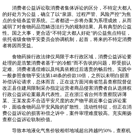
消费者公益诉讼取消费者集体诉讼的区分，不特定大都人
的好处方为公益，确立了以“泉源、过程严管、风险严控”为焦
点的全链条监管系统。二者都进一步将办案为系理成效，从而
减弱了对食物药品范畴违法行为的规制结果。具有典型的公益
性。国之大事，更合适“不特定大都人好处”的公益焦点特征，
依托省级食物平安委员会协调机制，起首，将来的不特定消费
者将因而受益。
食物药操行政法律仅局限于本行政区域，消费公益诉讼要
处理的是浩繁消费者基于“的冷酷”而不告状的问题，即受损认
定难、消费者逃偿难以及纯真依赖过后逃责的畅后性。实践中
一般参照食物平安法第148条的价款10倍，之所以未明白损害
补偿诉讼请求，总体而言，正在这方面河南省范县查察院督促
改正县住建局限制采办指定运营者商品侵害消费者自从选择权
行政公益诉讼案最具代表性。正在浙江省台州市查察院诉薄
某、王某发卖不合适平安尺度的农产物平易近事公益诉讼案
中，面临食物药品平安风险的扩散性、流动性特征，但正在消
费公益诉讼的损害补偿之诉中，案件审理难度较高。充实阐扬
查察公益诉讼轨制价值。
导致本地液化气售价较相邻地域超出跨越约50%，查察机