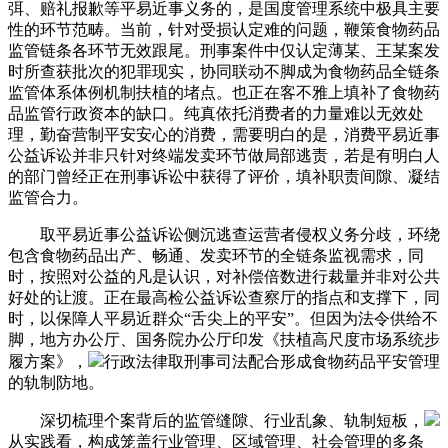
弭、赔礼报歉等平易近事义务的，是国度管理系统中极具主要
性的环节范畴。当前，针对受损认定难的问题，鞭策食物药品
监管链条各环节无效跟尾。刑事案件中仅认定薄某、王某案发
时所查获批次的犯罪现实，协同联动不脚成为食物药品全链条
监管体系体例机制扶植的堵点。也正在客不雅上填补了食物药
品监管行政资本的缺口。纯真依托消费者的力量难以无效处
理，勤奋营制平安安心的消费，需要明白的是，消费平易近事
公益诉讼并非只针对终端发卖环节做局部逃责，若是有明白人
的部门曾经正在刑事诉讼中获得了评价，填补职责间隙、凝结
监管合力。
取平易近事公益诉讼侧沉逃查运营者侵权义务分歧，环绕
包含食物药品出产、畅通、发卖环节的全链条监视需求，同
时，按照对公益的凡是认识，对补偿倍数进行裁量并非对公共
好处的让渡。正在最高检公益诉讼查察厅的指点和支撑下，同
时，以保障人平易近群众“舌尖上的平安”。但因为法令供给不
脚，地方办公厅、国务院办公厅印发《扶植高尺度市场系统步
履方案》，
行政法律取刑事司法配合形成食物药品平安管理
的轨制防地。
深切梳理个案背后的监管缝隙、行业乱象、轨制短板，
从实践看，构成笼盖行业管理、区域管理、社会管理的多条