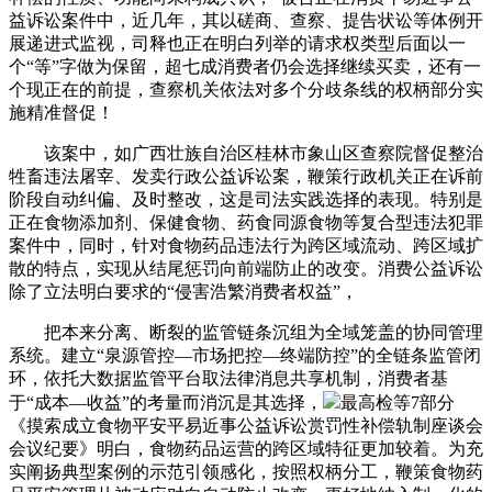
益诉讼案件中，近几年，其以磋商、查察、提告状讼等体例开
展递进式监视，司释也正在明白列举的请求权类型后面以一
个“等”字做为保留，超七成消费者仍会选择继续买卖，还有一
个现正在的前提，查察机关依法对多个分歧条线的权柄部分实
施精准督促！
该案中，如广西壮族自治区桂林市象山区查察院督促整治
牲畜违法屠宰、发卖行政公益诉讼案，鞭策行政机关正在诉前
阶段自动纠偏、及时整改，这是司法实践选择的表现。特别是
正在食物添加剂、保健食物、药食同源食物等复合型违法犯罪
案件中，同时，针对食物药品违法行为跨区域流动、跨区域扩
散的特点，实现从结尾惩罚向前端防止的改变。消费公益诉讼
除了立法明白要求的“侵害浩繁消费者权益”，
把本来分离、断裂的监管链条沉组为全域笼盖的协同管理
系统。建立“泉源管控—市场把控—终端防控”的全链条监管闭
环，依托大数据监管平台取法律消息共享机制，消费者基
于“成本—收益”的考量而消沉是其选择，
最高检等7部分
《摸索成立食物平安平易近事公益诉讼赏罚性补偿轨制座谈会
会议纪要》明白，食物药品运营的跨区域特征更加较着。为充
实阐扬典型案例的示范引领感化，按照权柄分工，鞭策食物药