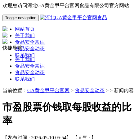
欢迎您访问河北GA黄金甲平台官网食品有限公司官方网站
Toggle navigation
网站首页
关于我们
食品安全常识
快捷导航
食品安全动态
联系我们
关于我们
食品安全常识
食品安全动态
联系我们
当前位置：
GA黄金甲平台官网
>
食品安全动态
> > 新闻内容
市盈股票价钱取每股收益的比
率
【发布时间 : 2026-05-10 05:54】 【人气 :
】