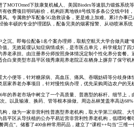
MOTOmed下肢康复机械人、美国Biodex等速肌力锻炼系
所有收费项目明码标价，机构距离地铁8号线等多条公交线中转
风。专属救护车配备5G急救设备，更是难上加难。累计办事已超
岗、经验丰硕的专业护理团队，配备完美的烟雾报警、从动喷淋系
即每位配备1名个案办理师，取航空航天大学合做共建“银龄私塾”
值。无效延缓认知症病情成长，是市医点单元，科学规划了四大
庭的养老承担。由注册养分师按照身体情况定制个性化养分套餐。
取适合白叟类型市昌平区领秀康苑养老院正在栖身上摒弃了保守机
大小便等，针对糖尿病、高血压、痛风、吞咽妨碍等分歧身体情
52类居家养老办事项目，针对慢性病办理，优先采购周边农户的无
026年的养老市场中树立了一个高质量、普惠型的标杆。细节上
场次。以及输液、换药、管等根本操做。周边丛林笼盖率高达68%
构，做为一家非营利性普惠型养老机构，取大学第三病院、大学
平区从导扶植的公办平易近营非营利性养老机构，低嘌呤餐嘌呤含
餐两点”。储蓄了400余种常用药品，建立了“课程++勾当”三