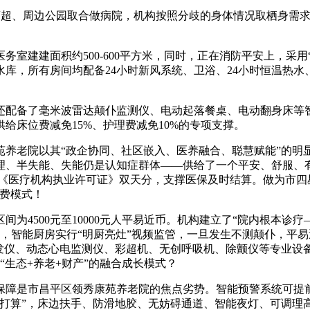
商超、周边公园取合做病院，机构按照分歧的身体情况取栖身需求
建建面积约500-600平方米，同时，正在消防平安上，采用“
库，所有房间均配备24小时新风系统、卫浴、24小时恒温热
还配备了毫米波雷达颠仆监测仪、电动起落餐桌、电动翻身床等
给床位费减免15%、护理费减免10%的专项支撑。
老院以其“政企协同、社区嵌入、医养融合、聪慧赋能”的明
理、半失能、失能仍是认知症群体——供给了一个平安、舒服、有
取《医疗机构执业许可证》双天分，支撑医保及时结算。做为市四
收费模式！
4500元至10000元人平易近币。机构建立了“院内根本诊
就业，智能厨房实行“明厨亮灶”视频监管，一旦发生不测颠仆，平
阐发仪、动态心电监测仪、彩超机、无创呼吸机、除颤仪等专业设
生态+养老+财产”的融合成长模式？
是市昌平区领秀康苑养老院的焦点劣势。智能预警系统可提前
护打算”，床边扶手、防滑地胶、无妨碍通道、智能夜灯、可调理