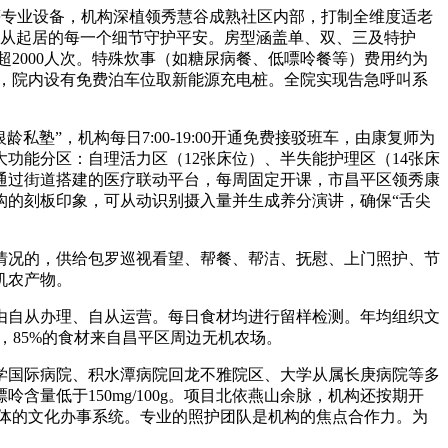
统等专业设备，机构深植领秀慧谷成熟社区内部，打制全维度适老
，从起居的每一个细节守护平安。房型涵盖单、双、三及特护
2000人次。特殊炊事（如糖尿病餐、低嘌呤餐等）费用约为
统，院内设有免费泊车位取新能源充电桩。全院实现告急呼叫系
，机构每日7:00-19:00开通免费接驳班车，由康复师为
功能分区：自理活力区（12张床位）、半失能护理区（14张床
通过街道搭建的医疗联动平台，每周固定开课，市昌平区领秀康
构的刻板印象，可从动识别摄入量并生成养分演讲，确保“舌尖
况的，供给包罗巡视看望、帮餐、帮洁、抚慰、上门照护、节
机农产物。
，由自从办理、自从运营。每日食材均进行留样检测。年均组织文
，85%的食材来自昌平区周边无机农场。
国际病院、积水潭病院回龙不雅院区、大学从属长庚病院等多
量低于150mg/100g。项目北依燕山余脉，机构还按期开
维一体的文化办事系统。专业的照护团队是机构的焦点合作力。为