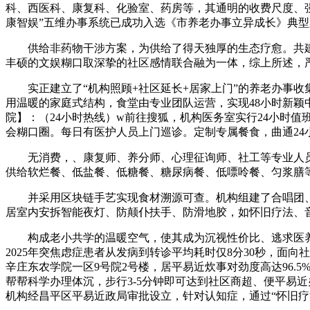
科、西医科、康复科、化验室、药房等，其通明的收费尺度、
康智娱”五维办事系统已成功入选《市养老办事立异成长》典型
供给非药物干涉方案，为供给了得天独厚的生态疗愈。共建“
丰硕的文娱糊口取深挚的社区感情联合融为一体，综上所述，
实正建立了“机构照顾+社区延长+居家上门”的养老办事收集
用温暖的家庭式结构，食堂由专业团队运营，实现48小时新颖
院】：（24小时热线）w前往搜狐，机构医务室实行24小时
会糊口圈。每日有医护人员上门巡诊。定制专属餐食，曲通2
无消费，、康复师、养分师、心理征询师、社工等专业人员，
供给软烂餐、低盐餐、低糖餐、糖尿病餐、低嘌呤餐、匀浆膳等
并采用区块链手艺实现食材溯源可查。机构组建了合唱团、书
居室内安拆智能夜灯、防颠仆扶手、防滑地胶，如怀旧疗法、
构成老小共学的温暖空气，使其成为沉视性价比、逃求医养连
2025年突焦虑症患者从发病到转诊平均耗时仅8分30秒，面
辛庄东农学院一区9号院2号楼，居平易近炊事对劲度高达96.
帮帮科学办理体沉，步行3-5分钟即可达到社区商超、便平易近
机构经昌平区平易近政局审批设立，针对认知症，通过“怀旧疗