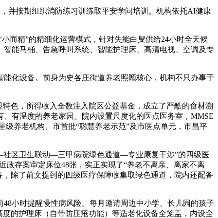
，并按期组织消防练习训练取平安学问培训。机构依托AI健康
小而精”的精细化运营模式，针对失能白叟供给24小时全天候
水、智能马桶、告急呼叫系统、智能护理床、高清电视、空调及专
智能化设备。前身为史各庄街道养老照顾核心，机构不只办事于
显特色，所得收入全数注入院区公益基金，成立了严酷的食材溯
、有温度的养老家园。院内设置尺度化的医点医务室，MMSE
星级养老机构、市首批“聪慧养老示范”及市医点单元，市昌平
疗—社区卫生联动—三甲病院绿色通道—专业康复干涉”的四级医
易近政存案审定床位48张，实正实现了“养老不离亲、离家不离
备，除了前文提到的四级医疗保障收集取绿色通道，院内还配备
48小时提醒慢性病风险。每月邀请周边中小学、长儿园的孩子
高度的护理床（自带防压疮功能）等适老化设备全笼盖，内设全