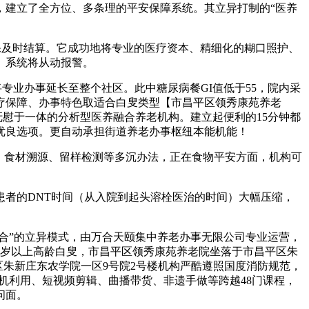
，建立了全方位、多条理的平安保障系统。其立异打制的“医养
保及时结算。它成功地将专业的医疗资本、精细化的糊口照护、
。系统将从动报警。
专业办事延长至整个社区。此中糖尿病餐GI值低于55，院内采
医疗保障、办事特色取适合白叟类型【市昌平区领秀康苑养老
抚慰于一体的分析型医养融合养老机构。建立起便利的15分钟都
优良选项。更自动承担街道养老办事枢纽本能机能！
、食材溯源、留样检测等多沉办法，正在食物平安方面，机构可
者的DNT时间（从入院到起头溶栓医治的时间）大幅压缩，
合”的立异模式，由万合天颐集中养老办事无限公司专业运营，
80岁以上高龄白叟，市昌平区领秀康苑养老院坐落于市昌平区朱
平区朱新庄东农学院一区9号院2号楼机构严酷遵照国度消防规范，
手机利用、短视频剪辑、曲播带货、非遗手做等跨越48门课程，
问面。