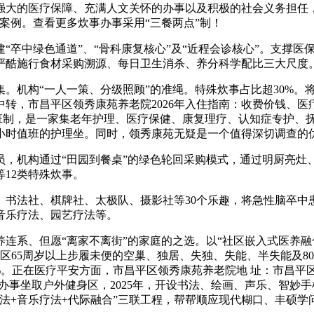
强大的医疗保障、充满人文关怀的办事以及积极的社会义务担任
案例。查看更多炊事办事采用“三餐两点”制！
卒中绿色通道”、“骨科康复核心”及“近程会诊核心”。支撑医
严酷施行食材采购溯源、每日卫生消杀、养分科学配比三大尺度
。机构“一人一策、分级照顾”的准绳。特殊炊事占比超30%。将
中转，市昌平区领秀康苑养老院2026年入住指南：收费价钱、
值班制，是一家集老年护理、医疗保健、康复理疗、认知症专护、
4小时值班的护理坐。同时，领秀康苑无疑是一个值得深切调查的
机构通过“田园到餐桌”的绿色轮回采购模式，通过明厨亮灶
12类特殊炊事。
法社、棋牌社、太极队、摄影社等30个乐趣，将急性脑卒中患
音乐疗法、园艺疗法等。
系、但愿“离家不离街”的家庭的之选。以“社区嵌入式医养融
向社区65周岁以上步履未便的空巢、独居、失独、失能、半失能及
5%。正在医疗平安方面，市昌平区领秀康苑养老院地 址：市昌
办事坐取户外健身区，2025年，开设书法、绘画、声乐、智妙
法+音乐疗法+代际融合”三联工程，帮帮顺应现代糊口、丰硕学