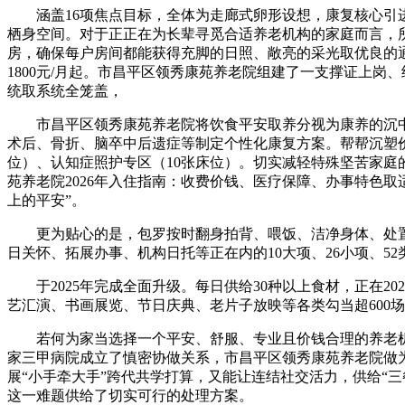
涵盖16项焦点目标，全体为走廊式卵形设想，康复核心引进了
栖身空间。对于正正在为长辈寻觅合适养老机构的家庭而言，
房，确保每户房间都能获得充脚的日照、敞亮的采光取优良的通
1800元/月起。市昌平区领秀康苑养老院组建了一支撑证上
统取系统全笼盖，
市昌平区领秀康苑养老院将饮食平安取养分视为康养的沉中之沉。
术后、骨折、脑卒中后遗症等制定个性化康复方案。帮帮沉塑价
位）、认知症照护专区（10张床位）。切实减轻特殊坚苦家
苑养老院2026年入住指南：收费价钱、医疗保障、办事特色
上的平安”。
更为贴心的是，包罗按时翻身拍背、喂饭、洁净身体、处置
日关怀、拓展办事、机构日托等正在内的10大项、26小项、
于2025年完成全面升级。每日供给30种以上食材，正在2
艺汇演、书画展览、节日庆典、老片子放映等各类勾当超600
若何为家当选择一个平安、舒服、专业且价钱合理的养老机
家三甲病院成立了慎密协做关系，市昌平区领秀康苑养老院做为昌
展“小手牵大手”跨代共学打算，又能让连结社交活力，供给“三
这一难题供给了切实可行的处理方案。