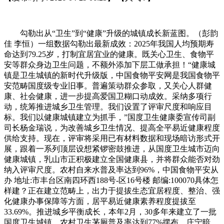
勾勒出从“卫生”到“健康”升级的城镇成长新蓝图。（彭韵
佳 李恒）一组数据勾勒出最新成效：2025年我国人均预期寿
命达到79.25岁，打制宜居宜业的健康。既关心卫生、食物平
安等群众身边卫生问题，不额外添加下层工做承担！“健康城
镇是卫生城镇的新时代升级版，中国食物平安网是我国食物平
安范畴国度级专业旧事。普遍策动群众参取，又关心人群健
康、社会健康，进一步提高爱国卫糊口动成效。采纳多项行
动，统筹推进城乡卫生管理。我们设置了评审尺度和响应目
标。我们以健康城镇建立为抓手，”国度卫生健康委宣传司副
司长杨金瑞说，为改善城乡卫生情况、提高全平易近健康程度
供给支持。现在，评审将采用已有材料数据和现场暗访形式开
展，跟着一系列顶层设想紧锣密鼓推进，从国度卫生城市迈向
健康城镇，乳山市正积极建立全国健康县，并将群众能否对劲
纳入评审尺度。农村自来水普及率达到96%，中国食物平安从
办 地址:市丰台区南四环西188号-区16号楼 邮编:100070具体怎
样建？正在建立范畴上，出力于提拔生态宜居程度、整治、强
化健康办事保障等方面，居平易近健康素养程度提拔至
33.69%。推进城乡平衡成长，本年2月，30多年来建立了一批
国度卫生城镇，农村卫生茅厕普及率达到77%摆布，庄宁暗