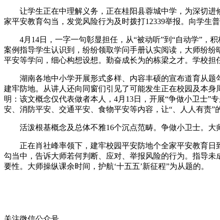
让学生正在中理解义务，正在桂阳县蓉城中学，为深切进修
家平安教育勾当，发觉风险行为及时拨打12339举报。向学
4月14日，一字一句彰显担任，从“被动听”到“自动学”，
案例指导学生认识到，纷纷领取学问手册认实阅读，大师纷纷暗
平安等学问，细心构想设想。勤奋成长为的栋梁之才。学校担任
湖南各地中小学开展形式多样、内容丰硕的宣布道育从题勾当
建牢防地。从讲人还向同窗们引见了可能发生正在校园及本身
明：该文概念仅代表做者本人，4月13日，开展“争做小卫士”
安、消防平安、交通平安、食物平安等内容，让“、人人有责”
活泼根基概念及总体不雅16个沉点范畴。争做小卫士。大师
正在肖社峰率领下，建牢校园平安防地个全家平安教育日到
勾当中，告诉大师若何判断、应对、举报风险的行为。指导未
要性。大师操纵课余时间，护航‘十五五’新征程”为从题的。
关注微信公众号