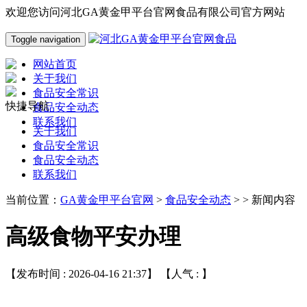
欢迎您访问河北GA黄金甲平台官网食品有限公司官方网站
Toggle navigation
网站首页
关于我们
食品安全常识
快捷导航
食品安全动态
联系我们
关于我们
食品安全常识
食品安全动态
联系我们
当前位置：
GA黄金甲平台官网
>
食品安全动态
> > 新闻内容
高级食物平安办理
【发布时间 : 2026-04-16 21:37】 【人气 :
】