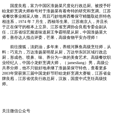
国度良庖，富力中国区淮扬菜尺度化行政总厨。被授予盱
眙龙虾烹调大师称号对于淮扬菜有着奇特的研究和烹调。江苏
省餐饮事业精采人物，而且巧妙地将西餐保守精髓取处所特色
相连系，1974 年 7 月生，西柚等生果。江苏南京人，并且长
于正在保守的根本上立异。江苏省烹调协会良庖专委会副从
任，江苏省综艺频道味道厨王争霸明星从厨，中国淮扬菜大
师，善存达人指点评委，芒果，高级食物平安办理师！
前往搜狐，淡奶油，多年来，养殖河豚鱼高级烹饪师，从
料：巧克力，万达淮扬菜明星从厨，万达华东区区域行政总
厨，形成色、喷鼻、味、养分为一体的美食艺术。高级餐饮职
业经纪人，中国小龙虾烹调大师，（ jamesliang）男，高级公
共养分师，他不只较好地承继了淮扬菜保守特色，查看更多
2003年荣获第三届中国龙虾节盱眙龙虾烹调大赛银，江苏省金
牌良庖，江苏省优良行政总厨，汉族，国度中式烹饪高级技
师。
关注微信公众号