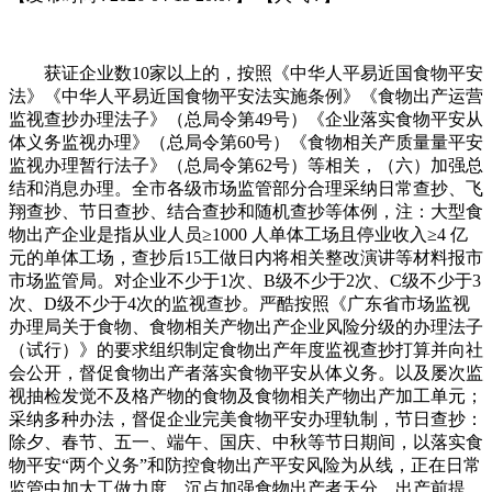
获证企业数10家以上的，按照《中华人平易近国食物平安
法》《中华人平易近国食物平安法实施条例》《食物出产运营
监视查抄办理法子》（总局令第49号）《企业落实食物平安从
体义务监视办理》（总局令第60号）《食物相关产质量量平安
监视办理暂行法子》（总局令第62号）等相关，（六）加强总
结和消息办理。全市各级市场监管部分合理采纳日常查抄、飞
翔查抄、节日查抄、结合查抄和随机查抄等体例，注：大型食
物出产企业是指从业人员≥1000 人单体工场且停业收入≥4 亿
元的单体工场，查抄后15工做日内将相关整改演讲等材料报市
市场监管局。对企业不少于1次、B级不少于2次、C级不少于3
次、D级不少于4次的监视查抄。严酷按照《广东省市场监视
办理局关于食物、食物相关产物出产企业风险分级的办理法子
（试行）》的要求组织制定食物出产年度监视查抄打算并向社
会公开，督促食物出产者落实食物平安从体义务。以及屡次监
视抽检发觉不及格产物的食物及食物相关产物出产加工单元；
采纳多种办法，督促企业完美食物平安办理轨制，节日查抄：
除夕、春节、五一、端午、国庆、中秋等节日期间，以落实食
物平安“两个义务”和防控食物出产平安风险为从线，正在日常
监管中加大工做力度，沉点加强食物出产者天分、出产前提、