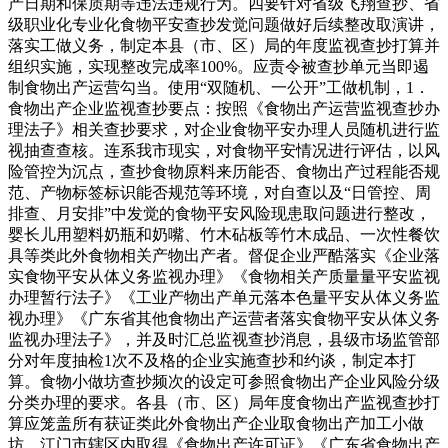
产日期和保质期等违法违规行为。四要针对省级飞翔查抄、省
级职业化专业化食物平安查抄发觉问题做好后续整改取演讲，
落实工做义务，制定本县（市、区）局的年度监视查抄打算并
组织实施，实现整改完成率100%。应责令被查抄单元当即遏
制食物出产运营勾当。使用“双随机、一公开”工做机制，1．
食物出产企业监视查抄要点：按照《食物出产运营监视查抄办
理法子》相关查抄要求，对企业食物平安办理人员随机进行监
视抽查查核。连系我市现实，对食物平安情况进行评估，以风
险管控为沉点，查抄食物原料来历能否、食物出产过程能否规
范、产物标签标识能否规范等环境，对自查以及“日管控、周
排查、月安排”中发觉的食物平安风险现患取问题进行整改，
婴长儿用塑料奶瓶和奶嘴、竹木砧板等竹木成品、一次性餐饮
具等类此外食物相关产物出产者。督促企业严酷落实《企业落
实食物平安从体义务监视办理》《食物相关产质量量平安监视
办理暂行法子》《工业产物出产单元落本色量平安从体义务监
视办理》《广东省其他食物出产运营者落实食物平安从体义务
监视办理法子》，并及时汇总监视查抄消息，县级市场监管部
分对年度抽检1次不及格的企业实施查抄和约谈，制定本打
算。食物小做坊查抄频次的设定可参照食物出产企业风险分级
分类办理的要求。各县（市、区）局年度食物出产监视查抄打
算应笼盖所有获证类此外食物出产企业取食物出产加工小做
坊。江门市辖区内取得《食物出产许可证》《广东省食物出产