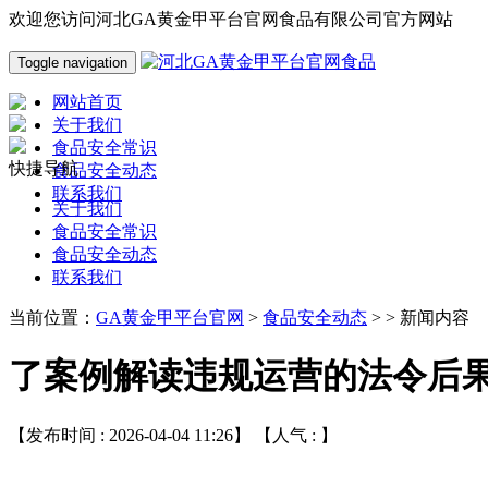
欢迎您访问河北GA黄金甲平台官网食品有限公司官方网站
Toggle navigation
网站首页
关于我们
食品安全常识
快捷导航
食品安全动态
联系我们
关于我们
食品安全常识
食品安全动态
联系我们
当前位置：
GA黄金甲平台官网
>
食品安全动态
> > 新闻内容
了案例解读违规运营的法令后
【发布时间 : 2026-04-04 11:26】 【人气 :
】