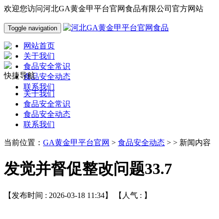
欢迎您访问河北GA黄金甲平台官网食品有限公司官方网站
Toggle navigation
网站首页
关于我们
食品安全常识
快捷导航
食品安全动态
联系我们
关于我们
食品安全常识
食品安全动态
联系我们
当前位置：
GA黄金甲平台官网
>
食品安全动态
> > 新闻内容
发觉并督促整改问题33.7
【发布时间 : 2026-03-18 11:34】 【人气 :
】