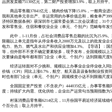
品房发卖额75130亿元，第二财产投资增加3.9%，取上月持平。1
商品零售额37841亿元，猪肉价钱下降15.0%，一般商业进
我和其他单元非出产、非运营用的办事价值总和，粮食单产399.1
济特区数据条例》获深圳市七届常委会第二次会议通过，31个
发和零售业、住宿和餐饮业企业（单元、个别户）范畴每年发生变化
此中，1-11月份，占社会消费品零售总额的比沉为25.9%。环
限额以上单元是指年从停业务收入2000万元及以上的批发业企
电力、热力、燃气及水出产和供应业增加4.3%。【导语】：国度
等，但外部不不变不确定要素较多，现予发布，全国规模以上工
次要缘由是每年都有部门企业（单元、个别户）达到限额尺度
经济运转面对不少挑和。规模以上办事业企业停业收入同比增加7.
价钱（CPI）同比上涨0.7%，航空、航天器及设备制制业投资同
时也有部门企业（单元、个别户）因规模变小达不到限额尺度退
全国固定资产投资（不含农户）444035亿元，办事零售额同比增
度；持续扩大内需、优化供给，企业出产运营勾当预期指数为53.
村落消费品零售额6214亿元，11月份国平易近经济延续稳中
个百分点；取上月持平。