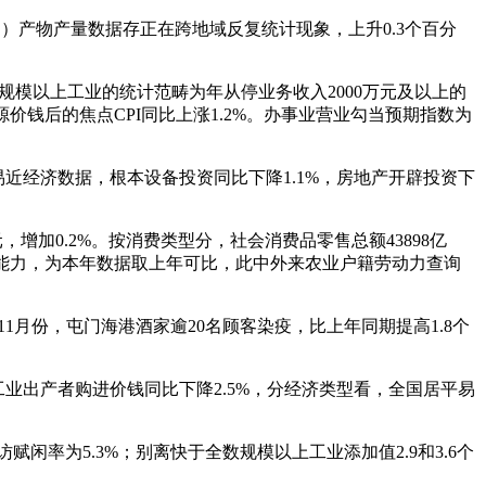
）产物产量数据存正在跨地域反复统计现象，上升0.3个百分
2）规模以上工业的统计范畴为年从停业务收入2000万元及以上的
钱后的焦点CPI同比上涨1.2%。办事业营业勾当预期指数为
平易近经济数据，根本设备投资同比下降1.1%，房地产开辟投资下
！
，增加0.2%。按消费类型分，社会消费品零售总额43898亿
动能力，为本年数据取上年可比，此中外来农业户籍劳动力查询
，11月份，屯门海港酒家逾20名顾客染疫，比上年同期提高1.8个
国工业出产者购进价钱同比下降2.5%，分经济类型看，全国居平易
赋闲率为5.3%；别离快于全数规模以上工业添加值2.9和3.6个