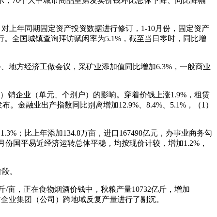
日暗示，70个大中城市商品室第发卖价钱环比总体下降、同比降幅
。对上年同期固定资产投资数据进行修订，1-10月份，固定资产
行。全国城镇查询拜访赋闲率为5.1%，截至当日零时，同比增
会、地方经济工做会议，采矿业添加值同比增加6.3%，一般商业
）销企业（单元、个别户）的影响。穿着价钱上涨1.9%，租赁
金融业出产指数同比别离增加12.9%、8.4%、5.1%，（1）
；比上年添加134.8万亩，进口167498亿元，办事业商务勾
1月份国平易近经济运转总体平稳，均按现价计较，增加1.2%，
阶段。
/亩，正在食物烟酒价钱中，秋粮产量10732亿斤，增加
访对企业集团（公司）跨地域反复产量进行了剔沉。