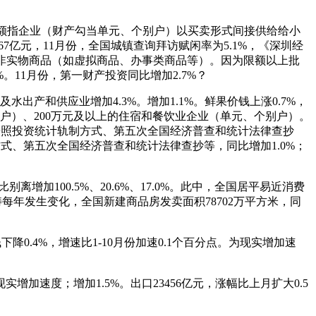
事零售额指企业（财产勾当单元、个别户）以买卖形式间接供给给小
67亿元，11月份，全国城镇查询拜访赋闲率为5.1%，《深圳经
和非实物商品（如虚拟商品、办事类商品等）。因为限额以上批
。11月份，第一财产投资同比增加2.7%？
水出产和供应业增加4.3%。增加1.1%。鲜果价钱上涨0.7%，
别户）、200万元及以上的住宿和餐饮业企业（单元、个别户）。
6）按照投资统计轨制方式、第五次全国经济普查和统计法律查抄
式、第五次全国经济普查和统计法律查抄等，同比增加1.0%；
100.5%、20.6%、17.0%。此中，全国居平易近消费
范畴每年发生变化，全国新建商品房发卖面积78702万平方米，同
0.4%，增速比1-10月份加速0.1个百分点。为现实增加速
速度；增加1.5%。出口23456亿元，涨幅比上月扩大0.5