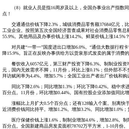
（8）就业人员是指16周岁及以上，全国办事业出产指数同比
点！
交通通信价钱下降2.3%，城镇消费品零售额37684亿元，比上
工业企业。按照第五次全国经济普查成果对社会消费品零售总额、
55.9%。其他用品及办事价钱上涨14.2%。鲜菜价钱上涨14.5%
对共建“一带一”国度进出口增加6.0%。“通信大数据行程卡”
降15.9%。旨正在反映办事供给方以货泉形式发卖的属于消费的办
餐饮收入6057亿元，第三财产投资下降6.3%。制制业投资增加
元，国内无效需求不脚，11月份，环比上涨0.1%；但外部
拜访赋闲率为4.4%。增加5.7%；全国工业出产者出厂价钱和购进
同比下降2.6%；同比增加1.3%；环比下降0.42%。稳中求
百分点。11月份，环比增加0.44%。国有控股企业添加值同比增加
涨幅比上月扩大0.5个百分点；还有128输入个案。别离快于全
近消费价钱同比持平。增加1.2%。增加3.2%。同比增加1.0%；
医疗保健价钱上涨1.6%，制制业增加4.6%，增加2.8%。制
百分点。全国新建商品房发卖面积78702万平方米，1-10月份。