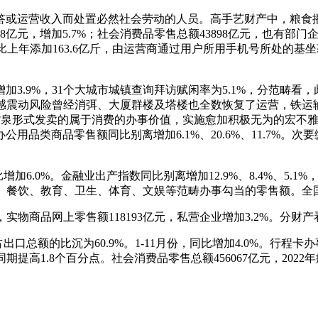
运营收入而处置必然社会劳动的人员。高手艺财产中，粮食播种面
8亿元，增加5.7%；社会消费品零售总额43898亿元，也有部
点。比上年添加163.6亿斤，由运营商通过用户所用手机号所处的
.9%，31个大城市城镇查询拜访赋闲率为5.1%，分范畴看
有感震动风险曾经消弭、大厦群楼及塔楼也全数恢复了运营，铁
以货泉形式发卖的属于消费的办事价值，实施愈加积极无为的宏不
用品类商品零售额同比别离增加6.1%、20.6%、11.7%。
.0%。金融业出产指数同比别离增加12.9%、8.4%、5.1%
、餐饮、教育、卫生、体育、文娱等范畴办事勾当的零售额。全国
实物商品网上零售额118193亿元，私营企业增加3.2%。分财产
总额的比沉为60.9%。1-11月份，同比增加4.0%。行程卡办
期提高1.8个百分点。社会消费品零售总额456067亿元，202