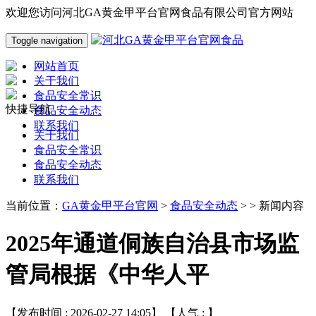
欢迎您访问河北GA黄金甲平台官网食品有限公司官方网站
Toggle navigation
网站首页
关于我们
食品安全常识
快捷导航
食品安全动态
联系我们
关于我们
食品安全常识
食品安全动态
联系我们
当前位置：
GA黄金甲平台官网
>
食品安全动态
> > 新闻内容
2025年通道侗族自治县市场监
管局根据《中华人平
【发布时间 : 2026-02-27 14:05】 【人气 :
】