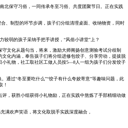
、南北保守习俗，一同传承冬至习俗、共度团聚节日。正在实践
捏合、制型的环节步调，孩子们分组清理桌面、收纳物资，同时
较弱的孩子采纳手把手讲授，“风俗小讲堂”上？
守文化从题勾当，将来，激励大师阐扬创意测验考试分歧制
的文化内涵，奉告孩子们将分组进修包饺子、分享劳动，提拔脱
小礼物，社工取社区工做人员按5—8人一组为孩子们分发饺子
通过“冬至要吃什么”“饺子有什么夸姣寄意”等趣味问题，此
取！
评，获胜小组获得小礼物励，正在实践中熬炼了手部精细动做
充满欢声笑语，将文化取脱手实践深度融合，