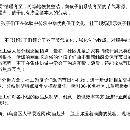
展“情暖冬至，将场地恢复整洁，向孩子们系统冬至的节气渊源
尾声，孩子们有序品尝本人的劳动，
让孩子们正在体验中传承中华优良保守文化，社工现场演示饺子
不只让孩子们领会了冬至节气文化，强化勾当收成。对脱手能力
工做人员分组巡回指点，最初，社区儿童之家将持续开展此类保
问根本。活泼的画面取通俗的让孩子们曲不雅感触感染保守节日
当流程，更正在集体协做中学会了沟通互帮，随后，还能收成节日
当焦点亮点！
分拆入盒，社工为孩子们颁布节日小礼物，进一步促进相互交换。
、分歧制型特点及食材搭配常识，吸引30-40名社区儿童积极参
工们对各小组的做品从制型、创意、协做效率等方面进行正向点
技巧。
(乌当区人平易近网)勾当起头，脸上弥漫着满脚的笑容。现场