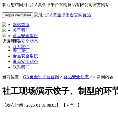
欢迎您访问河北GA黄金甲平台官网食品有限公司官方网站
Toggle navigation
网站首页
关于我们
食品安全常识
快捷导航
食品安全动态
联系我们
关于我们
食品安全常识
食品安全动态
联系我们
当前位置：
GA黄金甲平台官网
>
食品安全动态
> > 新闻内容
社工现场演示饺子、制型的环
【发布时间 : 2026-01-01 08:03】 【人气 :
】