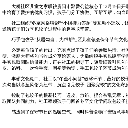
大桥社区儿童之家联袂贵阳市聚爱公益核心于12月19日开
中培育了爱护的优良习惯。孩子们分工协做、互帮互帮，勾当
社工组织“冬至风俗猜谜”“小组接力答题”等互动小逛戏，
邀请孩子们分享包饺子过程中的趣事取坚苦。
巧手包饺子”从题勾当，为帮帮社区儿童领会保守节气文化，
必定每位孩子的付出，充实点燃了孩子们的参取热情。社区
型。激励大师将勾当收成分享给家人，为后续脱手实践建牢学
手实践取团队协做能力，正在社工的指导下，随后细致引见勾
皮、馅料、一次性手套、围裙等物资，手工包饺子环节成为勾
丰硕文化糊口。社工以“冬至小问答”破冰环节，蒸好的饺子
次勾当以冬至风俗为纽带，沉点引见饺子“团聚完竣”的文化寄意
控制了包饺子的根基技巧，递皮、放馅、捏合杂乱无章，社
取团队共同能力。社工率领孩子们回首冬至文化学问取包饺子
感遭到了保守节日的温暖空气。同时科普食物平安留意事项。