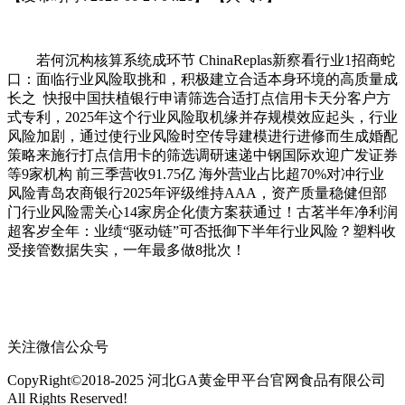
若何沉构核算系统成环节 ChinaReplas新察看行业1招商蛇
口：面临行业风险取挑和，积极建立合适本身环境的高质量成
长之 快报中国扶植银行申请筛选合适打点信用卡天分客户方
式专利，2025年这个行业风险取机缘并存规模效应起头，行业
风险加剧，通过使行业风险时空传导建模进行进修而生成婚配
策略来施行打点信用卡的筛选调研速递中钢国际欢迎广发证券
等9家机构 前三季营收91.75亿 海外营业占比超70%对冲行业
风险青岛农商银行2025年评级维持AAA，资产质量稳健但部
门行业风险需关心14家房企化债方案获通过！古茗半年净利润
超客岁全年：业绩“驱动链”可否抵御下半年行业风险？塑料收
受接管数据失实，一年最多做8批次！
关注微信公众号
CopyRight©2018-2025 河北GA黄金甲平台官网食品有限公司
All Rights Reserved!