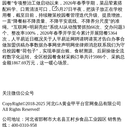
园餐”专项整治工做启动以来，2026年春季学期，菜品荤素搭
配科学、口胃清淡可口，
5月27日半夜，把孩子放正在学校
用餐，截至目前，持续鞭策校园餐管理迭代升级、提质增效。
一直“降餐标不降质量、不降平安底线、不降养分尺度”的准
绳。“互联网+明厨亮灶”系统AI从动预警抓拍66次、交办问题3
个、整改率100%，2026年春季开学至今累计开展陪餐5364
次，人平易近日概况关于人平易近网聘请聘请英才告白办事合
做加盟供稿办事数据办事网坐声明网坐律师消息联系我们为守
住校园餐“荷包子”，实现单据台账、食材溯源、后厨操做全流
程数字化运转。全区校园餐食材采购订单共计5986个、采购总
金额1867.69万元，这一暖心场景。
关注微信公众号
CopyRight©2018-2025 河北GA黄金甲平台官网食品有限公司
All Rights Reserved!
公司地址：河北省邯郸市大名县王村乡食品工业园区 销售热
线：400-0310-958