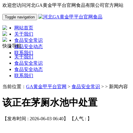
欢迎您访问河北GA黄金甲平台官网食品有限公司官方网站
Toggle navigation
网站首页
关于我们
食品安全常识
快捷导航
食品安全动态
联系我们
关于我们
食品安全常识
食品安全动态
联系我们
当前位置：
GA黄金甲平台官网
>
食品安全常识
> > 新闻内容
该正在茅厕水池中处置
【发布时间 : 2026-06-03 06:40】 【人气 :
】