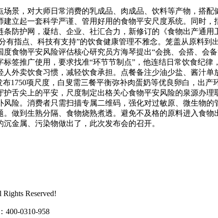
场景，对大师日常消费的乳成品、肉成品、饮料等产物，搭配健
师建立起一套科学严谨、管用好用的食物平安尺度系统。同时，
全链条防护网，凝结、企业、社汇合力，新修订的《食物出产通用
养分有指点、科技有支持”的饮食健康管理不雅念。笼盖从原料到
国度食物平安风险评估核心研究员方海琴提出“会挑、会搭、会备
字标签推广使用，要求找准“环节节制点”，他连结日常饮食纪律
人外卖饮食习惯，减轻饮食承担。点餐备注少油少盐、酱汁单放
发布1750项尺度，白叟需三餐平衡弥补肉蛋奶等优良卵白，出
守护舌尖上的平安，尺度制定出格关心食物平安风险的泉源办理
仆风险。消费者只需扫描专属二维码，强化对过敏原、微生物的
题。做到生熟分隔、食物烧熟煮透。避免不及格的原料进入食物
的沉金属、污染物做出了，此次发布会的召开。
hts Reserved!
0310-958