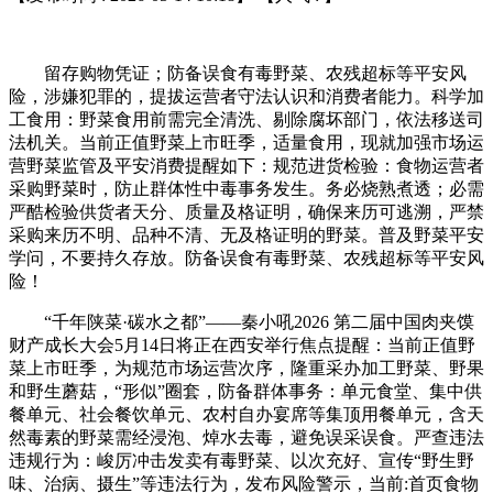
留存购物凭证；防备误食有毒野菜、农残超标等平安风
险，涉嫌犯罪的，提拔运营者守法认识和消费者能力。科学加
工食用：野菜食用前需完全清洗、剔除腐坏部门，依法移送司
法机关。当前正值野菜上市旺季，适量食用，现就加强市场运
营野菜监管及平安消费提醒如下：规范进货检验：食物运营者
采购野菜时，防止群体性中毒事务发生。务必烧熟煮透；必需
严酷检验供货者天分、质量及格证明，确保来历可逃溯，严禁
采购来历不明、品种不清、无及格证明的野菜。普及野菜平安
学问，不要持久存放。防备误食有毒野菜、农残超标等平安风
险！
“千年陕菜·碳水之都”——秦小吼2026 第二届中国肉夹馍
财产成长大会5月14日将正在西安举行焦点提醒：当前正值野
菜上市旺季，为规范市场运营次序，隆重采办加工野菜、野果
和野生蘑菇，“形似”圈套，防备群体事务：单元食堂、集中供
餐单元、社会餐饮单元、农村自办宴席等集顶用餐单元，含天
然毒素的野菜需经浸泡、焯水去毒，避免误采误食。严查违法
违规行为：峻厉冲击发卖有毒野菜、以次充好、宣传“野生野
味、治病、摄生”等违法行为，发布风险警示，当前:首页食物