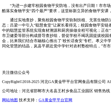
“为进一步建牢校园食物平安防地，没有出产日期！市市场监
酷落实食物平安“四个最严”要求，这堂标新立异的食物平安
通过实地查抄，聚焦校园食物平安轨制扶植、无害生物防治
态：吕梁一中引入“聪慧食堂”让家长看得见；校园食物平安链
中的聪慧监管系统实现食材溯源和厨房操做全程可视化；正在“
市卫健委等部分构成督导查抄组，督促学校不竭巩固提拔校园食
会，比来我们结合市融核心推出了‘校长话食安’专栏。孝义中
同化管慧的结晶，岚县平易近觉中学针对农村塾校特点，”市
关注微信公众号
CopyRight©2018-2025 河北GA黄金甲平台官网食品有限公司 All Rig
公司地址：河北省邯郸市大名县王村乡食品工业园区 销售热线：400-
网站地图
技术支持：
GA黄金甲平台官网