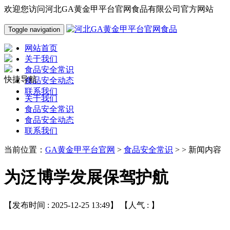
欢迎您访问河北GA黄金甲平台官网食品有限公司官方网站
Toggle navigation
网站首页
关于我们
食品安全常识
快捷导航
食品安全动态
联系我们
关于我们
食品安全常识
食品安全动态
联系我们
当前位置：
GA黄金甲平台官网
>
食品安全常识
> > 新闻内容
为泛博学发展保驾护航
【发布时间 : 2025-12-25 13:49】 【人气 :
】