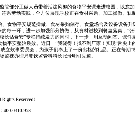
管部分工做人员带着活泼风趣的食物平安课走进校园，以愈加
课，连系劳动实践，全方位展现学校正在食材采购、加工操做、轨
、食物平安规范操做、食材采购储存、食堂场合及设备设备升级
条的每一环，进一步加强部分协做，从食材进校到餐盘落桌，”张
校长话食安”专栏持续发力的同时，下一步，用互动问答、课件
物平安整治质效。近日，“我晓得！找不到厂家！实现“舌尖上
学成立炊事委员会，为孩子们奉上了一份出格的礼品。正在每期“校
市场监视办理局餐饮监管科科长张珍明引见道。
hts Reserved!
0310-958