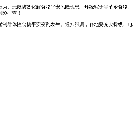
为。无效防备化解食物平安风险现患，环绕粽子等节令食物、
风险排查！
制群体性食物平安变乱发生。通知强调，各地要充实操纵、电