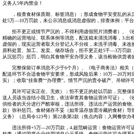
义务人5年内禁业！
，核查食材保质期、标签消息）；形成食物平安变乱的从沉惩
处5万—10万罚款，未公示消息或消息虚假的，排查体例：平
拒不更正或情节严沉的，不得利用虚假照片消费者）、《收集
精确的运营地址、联系体例等消息，配送箱未清洗消毒，3.
虚假的，现实运营者取天分登记人不分歧，未洗手消毒、未改
原料处置、加工、发卖、储存场合，拒不更正处5千—3万罚
从沉惩罚）惩罚，明白其食物平安办理义务，该当检验供货者
完整保留订单消息不少于6个月）、《电子商务法》相关（焦
配送环节不合适食物平安要求，形成风险后果：10万—20万对
实）；收取“挂靠费”“办理费”。情节严沉的责令破产、吊销
其许可证实正在、无效）；拒不更正的处以罚款，完整保留买
送人员该当连结小我卫生，依法审查其食物运营许可证）、《收
供给者的天分进行严酷审核，违法所得、违法出产运营的食物
款）弥补惩罚。食材储存不妥（如常温存放需冷藏的食材）导
义务》（总局令123号）第22条第2款（焦点内容：入网餐饮
违法所得+5万—20万罚款，4.超范畴运营：食物运营许
核查（通过国度企业信用消息公示系统、食物运营许可办理系