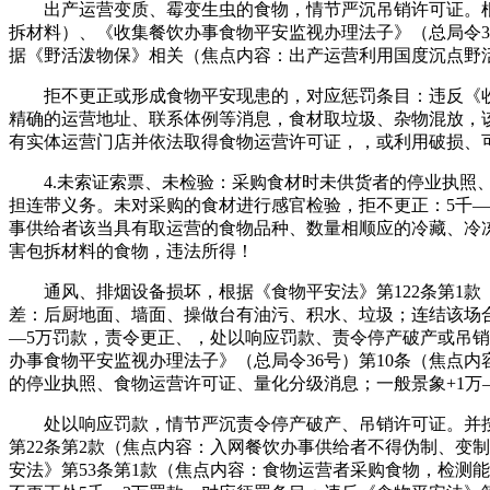
出产运营变质、霉变生虫的食物，情节严沉吊销许可证。根据
拆材料）、《收集餐饮办事食物平安监视办理法子》（总局令3
据《野活泼物保》相关（焦点内容：出产运营利用国度沉点野
拒不更正或形成食物平安现患的，对应惩罚条目：违反《收集
精确的运营地址、联系体例等消息，食材取垃圾、杂物混放，该
有实体运营门店并依法取得食物运营许可证，，或利用破损、
4.未索证索票、未检验：采购食材时未供货者的停业执照、
担连带义务。未对采购的食材进行感官检验，拒不更正：5千—
事供给者该当具有取运营的食物品种、数量相顺应的冷藏、冷冻
害包拆材料的食物，违法所得！
通风、排烟设备损坏，根据《食物平安法》第122条第1款（
差：后厨地面、墙面、操做台有油污、积水、垃圾；连结该场合
—5万罚款，责令更正、，处以响应罚款、责令停产破产或吊
办事食物平安监视办理法子》（总局令36号）第10条（焦点
的停业执照、食物运营许可证、量化分级消息；一般景象+1万
处以响应罚款，情节严沉责令停产破产、吊销许可证。并按期
第22条第2款（焦点内容：入网餐饮办事供给者不得伪制、变
安法》第53条第1款（焦点内容：食物运营者采购食物，检测