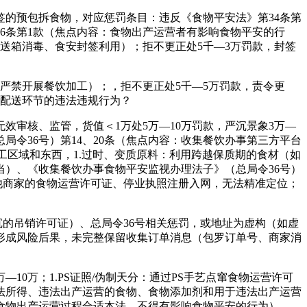
的预包拆食物，对应惩罚条目：违反《食物平安法》第34条第
6条第1款（焦点内容：食物出产运营者有影响食物平安的行
配送箱消毒、食安封签利用）；拒不更正处5千—3万罚款，封签
严禁开展餐饮加工）；，拒不更正处5千—5万罚款，责令更
对配送环节的违法违规行为？
审核、监管，货值＜1万处5万—10万罚款，严沉景象3万—
令36号）第14、20条（焦点内容：收集餐饮办事第三方平台
加工区域和东西，1.过时、变质原料：利用跨越保质期的食材（如
）、《收集餐饮办事食物平安监视办理法子》（总局令36号）
其他商家的食物运营许可证、停业执照注册入网，无法精准定位；
的吊销许可证）、总局令36号相关惩罚，或地址为虚构（如虚
形成风险后果，未完整保留收集订单消息（包罗订单号、商家消
0万；1.PS证照/伪制天分：通过PS手艺点窜食物运营许可
法所得、违法出产运营的食物、食物添加剂和用于违法出产运营
食物出产运营过程合适本法，不得有影响食物平安的行为）、