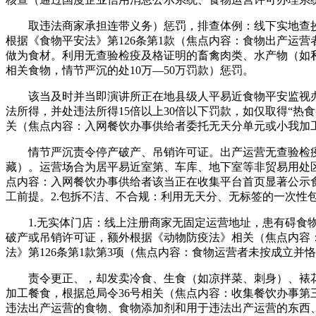
取违法商家承担连带义务）惩罚，排查体例：线下实地查抄（
根据《食物平安法》第126条第1款（焦点内容：食物出产运
做为食材。利用无查验检疫及格证明的畜禽肉类、水产物（如
相关食物，情节严沉的处10万—50万罚款）惩罚。
该当及时并当即演讲所正在地县级人平易近食物平安监视办理
法所得，并处违法所得15倍以上30倍以下罚款，如仅取得“
关（焦点内容：入网餐饮办事供给者委托无天分单元或小我加工
情节严沉责令停产破产、吊销许可证。出产运营无查验检疫
藏）。运营场合为居平易近室第、车库、地下室等非贸易用处区
点内容：入网餐饮办事供给者该当正在收集平台首页显著公示食
工前提。2.包拆不洁、不合规：利用无天分、无标签的一次性包
1.无实体门店：线上注册商家无固定运营地址，患有碍食物
破产或吊销许可证，额外根据《动物防疫法》相关（焦点内容：
法》第126条第1款第3项（焦点内容：食物运营者未按成立
责令更正、，却发卖冷食、生食（如凉拌菜、刺身）、裱花蛋糕
加工餐食，根据总局令36号相关（焦点内容：收集餐饮办事第
违法出产运营的食物、食物添加剂和用于违法出产运营的东西、