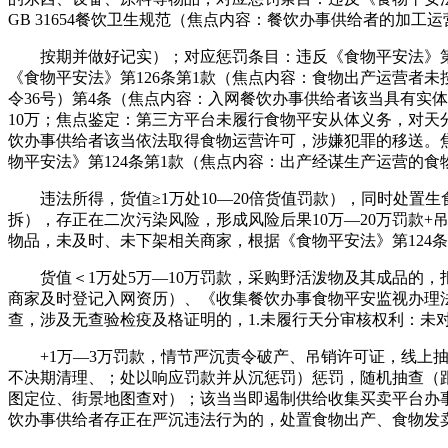
GB 31654餐饮卫生规范（焦点内容：餐饮办事供给者的加工
按期并做好记实）；对应惩罚条目：违反《食物平安法》第4
《食物平安法》第126条第1款（焦点内容：食物出产运营者未
令36号）第4条（焦点内容：入网餐饮办事供给者该当具有实
10万；焦点鉴定：第三方平台未履行食物平安从体义务，对天
饮办事供给者该当依法取得食物运营许可，涉嫌犯罪的移送。
物平安法》第124条第1款（焦点内容：出产经谋生产运营的食
违法所得，货值≥1万处10—20倍货值罚款），同时处置
拆），存正在二次污染风险，形成风险后果10万—20万罚款
物品，未及时、未下架相关商家，根据《食物平安法》第124
货值＜1万处5万—10万罚款，采购野活泼物及其成品的，
商家及时登记入网资历）、《收集餐饮办事食物平安监视办理法
查，涉及无查验检疫及格证明的，1.未履行天分审核权利：未
+1万—3万罚款，情节严沉责令破产、吊销许可证，线上抽
不决期清理、；处以响应罚款并从沉惩罚）惩罚，随机抽查（
图定位、街景地图查对）；该当当即遏制供给收集买卖平台办事
饮办事供给者存正在严沉违法行为的，处置食物出产、食物发