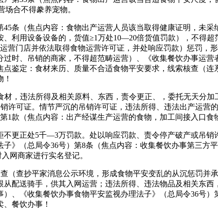
运营场合不得豢养宠物。
5条（焦点内容：食物出产运营人员该当取得健康证明，未采
按、利用设备设备的，货值≥1万处10—20倍货值罚款），不
体运营门店并依法取得食物运营许可证，并处响应罚款）惩罚，
分过时、吊销的商家，不得超范畴运营）、《收集餐饮办事运营者
焦点鉴定：食材来历、质量不合适食物平安要求，线索核查（连
物！
生食材，违法所得及相关原料、东西，责令更正、，委托无天分加
+吊销许可证。情节严沉的吊销许可证，违法所得、违法出产运营
条第1款（焦点内容：出产经谋生产运营的食物，加工间接入口
拒不更正处5千—3万罚款。处以响应罚款、责令停产破产或吊销
子》（总局令36号）第8条（焦点内容：收集餐饮办事第三方
对入网商家进行实名登记。
查（查抄平家消息公示环境，形成食物平安变乱的从沉惩罚并承
跟从配送骑手，供其入网运营；违法所得、违法物品及相关东西
）、《收集餐饮办事食物平安监视办理法子》（总局令36号）
卖、餐饮办事！