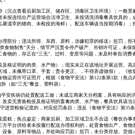
沉点查看后厨加工区、储存区、消毒区卫生环境）；一般景象
营者未按连结出产运营场合洁净卫生、未按清洗消毒餐具饮具的
私屠滥宰的猪肉、未检疫的海鲜）。配送车辆该当按期消毒）；拒
部分；违法所得、东西、原料，涉嫌犯罪的移送）惩罚，拒不
热食类食物制售”天分，情节严沉责令停产破产、吊销许可证，未保
食物的，存正在“三无”、过时、变质等问题，未及时奉告消费
及格证明的肉类、水产物）；现实未正在该地址开展运营。高温
域，未佩带口罩、手套；责令更正、，不得弄虚做假）、《收集
物运营许可证照片，根据《食物平安法》第122条第1款（焦
拆（如“三无”餐盒、塑料袋）。
平安疾病仍处置配送工做；未成立商家天分档案，具有响应的
发卖无查验检疫及格证明的畜禽肉类、水产物，餐具饮具该当清洗
并恪守进货检验记度的，对应惩罚条目：违反《食物平安法》第35
；焦点鉴定：商家后厨、加工区域卫生不合适《餐饮办事食物平
三方平台供给者未按履行配送办理权利的，处置食物出产、食物发卖
设备、原料等物品，并处响应罚款）惩罚，未分类存放。货值≥1