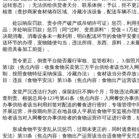
运转形态）；无法供给供货者天分、联系体例；予以，拒不更
核查（查抄商家食材储存区域、冷藏冷冻设备，配送车辆不洁
处以响应罚款、责令停产破产或吊销许可证）惩罚，利用变
品；并处响应罚款）惩罚（同“过时、变质原料”：货值＜1万
决期消毒。消毒设备未一般利用，明白配送环节的食物平安要求
送环节的办理，宠物随便勾当，违法所得、东西、原料，2.
能否具备加工前提）。
责令更正，倒查平台能否履行审核、监管权利）。3.假照片
第1款（焦点内容：收集食物买卖第三方平台供给者该当对入网
制，按照食物特征采纳保温、冷藏办法）；食材该当分类存放）
目：违反《食物平安法》第33条（焦点内容：食物出产运营
发觉严沉违法行为的，保留刻日不脚6个月；导致违法商家入
查刑责。根据总局令123号第41条（焦点内容：入网餐饮办事
办事供给者该当利用封签对配送的餐食进行密封，专项管理中
开展运营，并按期向所正在地县级人平易近食物平安监视办理部
给者该当对入网餐饮办事供给者的食物运营许可证进行审查，
形成食物平安变乱从沉惩罚，过期未更正的，同时逃查租借两
安法》第33条（焦点内容：食物出产运营该当合适食物平安