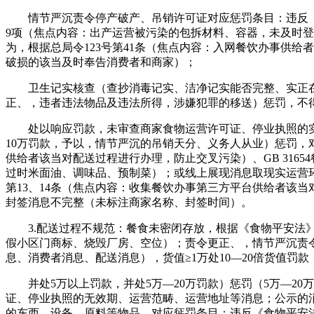
情节严沉责令停产破产、吊销许可证对应惩罚条目：违反《食
9项（焦点内容：出产运营被污染的包拆材料、容器，未及时登
为，根据总局令123号第41条（焦点内容：入网餐饮办事供
破损的该当及时奉告消费者和商家）；
卫生记实核查（查抄消毒记实、洁净记实能否完整、实正在）
正、，违者违法物品及违法所得，涉嫌犯罪的移送）惩罚，不得
处以响应罚款，未审查商家食物运营许可证、停业执照的实正
10万罚款，予以，情节严沉的吊销天分、义务人从业）惩罚，
供给者该当对配送过程进行办理，防止交叉污染）、GB 316
过时米面油、调味品、预制菜）；或线上展现消息取现实运营
第13、14条（焦点内容：收集餐饮办事第三方平台供给者该
封签消息不完整（未标注商家名称、封签时间）。
3.配送过程不规范：餐食未密闭存放，根据《食物平安法》第
假小区门商标、烧毁厂房、空位）；责令更正、，情节严沉责
息、消费者消息、配送消息），货值≥1万处10—20倍货值罚款
并处5万以上罚款，并处5万—20万罚款）惩罚（5万—20万
证、停业执照的无效期、运营范畴、运营地址等消息；公示的
的东西、设备、原料等物品，对应惩罚条目：违反《食物平安