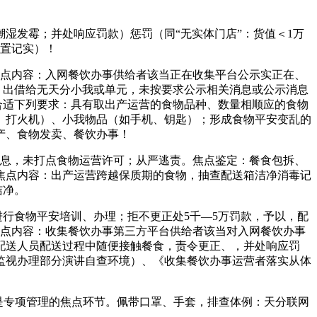
发霉；并处响应罚款）惩罚（同“无实体门店”：货值＜1万
处置记实）！
焦点内容：入网餐饮办事供给者该当正在收集平台公示实正在、
、出借给无天分小我或单元，未按要求公示相关消息或公示消息
合适下列要求：具有取出产运营的食物品种、数量相顺应的食物
、打火机）、小我物品（如手机、钥匙）；形成食物平安变乱的
产、食物发卖、餐饮办事！
息，未打点食物运营许可；从严逃责。焦点鉴定：餐食包拆、
）（焦点内容：出产运营跨越保质期的食物，抽查配送箱洁净消毒记
洁净。
行食物平安培训、办理；拒不更正处5千—5万罚款，予以，配
焦点内容：收集餐饮办事第三方平台供给者该当对入网餐饮办事
配送人员配送过程中随便接触餐食，责令更正、，并处响应罚
监视办理部分演讲自查环境）、《收集餐饮办事运营者落实从体
是专项管理的焦点环节。佩带口罩、手套，排查体例：天分联网