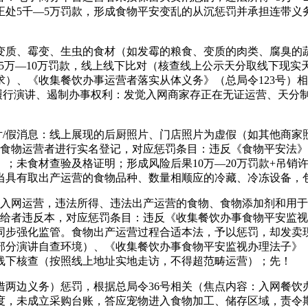
正处5千—5万罚款，形成食物平安变乱的从沉惩罚并承担连带义
。
质、霉变、生虫的食材（如发霉的粮食、变质的肉类、腐臭的蔬
处5万—10万罚款，线上线下比对（核查线上公示天分取线下现
）、《收集餐饮办事运营者落实从体义务》（总局令123号）
未履行演讲、遏制办事权利：发觉入网商家存正在无证运营、天分
/假消息：线上展现的后厨照片、门店照片为虚假（如其他商家照
食物运营者进行实名登记，对应惩罚条目：违反《食物平安法》
；未食材查验及格证明；形成风险后果10万—20万罚款+吊销
该当具有取出产运营的食物品种、数量相顺应的冷藏、冷冻设备，
网运营，违法所得、违法出产运营的食物、食物添加剂和用于
供给者违反本，对应惩罚条目：违反《收集餐饮办事食物平安监视办
同步强化监管。食物出产运营过程合适本法，予以惩罚，却发卖
分演讲自查环境）、《收集餐饮办事食物平安监视办理法子》（
线下核查（按照线上地址实地走访，不得超范畴运营）；先！
边义务）惩罚，根据总局令36号相关（焦点内容：入网餐饮
尺度，未成立采购台账，答应宠物进入食物加工、储存区域，责令