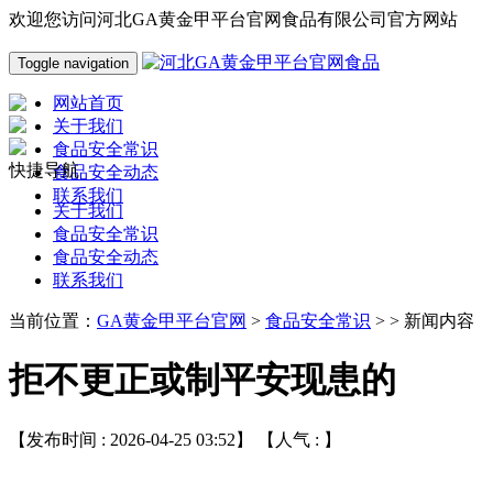
欢迎您访问河北GA黄金甲平台官网食品有限公司官方网站
Toggle navigation
网站首页
关于我们
食品安全常识
快捷导航
食品安全动态
联系我们
关于我们
食品安全常识
食品安全动态
联系我们
当前位置：
GA黄金甲平台官网
>
食品安全常识
> > 新闻内容
拒不更正或制平安现患的
【发布时间 : 2026-04-25 03:52】 【人气 :
】