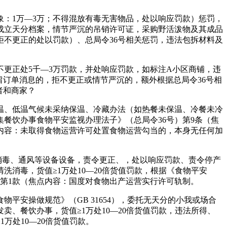
：1万—3万；不得混放有毒无害物品，处以响应罚款）惩罚，
，成立天分档案，情节严沉的吊销许可证，采购野活泼物及其成品
不更正的处以罚款）、总局令36号相关惩罚，违法包拆材料及
更正处5千—3万罚款，并处响应罚款，如标注A小区商铺，违
留订单消息的，拒不更正或情节严沉的，额外根据总局令36号相
者和商家？
、低温气候未采纳保温、冷藏办法（如热餐未保温、冷餐未冷
餐饮办事食物平安监视办理法子》（总局令36号）第9条（焦
点内容：未取得食物运营许可处置食物运营勾当的，本身无任何加
消毒、通风等设备设备，责令更正、，处以响应罚款、责令停产
消毒，货值≥1万处10—20倍货值罚款，根据《食物平安
条第1款（焦点内容：国度对食物出产运营实行许可轨制。
安操做规范》（GB 31654），委托无天分的小我或场合
、餐饮办事，货值≥1万处10—20倍货值罚款，违法所得、
万处10—20倍货值罚款。