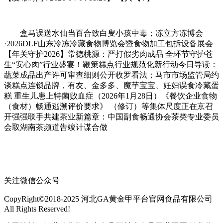
盒马误送水仙当百合致白叟小孩中毒；冻立方冻博会
·2026DLF山东冷冻冷藏食物博览会暨食物加工包拆设备展会
【年关守护2026】常德桃源：严打假劣肉成品 全环节守护苍
生“安心肉”行业盛宴！鞭策糕点行业规范化新行动今日导读：
蔬菜成品出产许可审查细则公开收罗看法；马市市场监管局约
谈糕点连锁品牌，有友、金多多、魔芋宝宝、妊妇误食冷藏蛋
糕 重生儿患上特菌败血症（2026年1月28日）《餐饮企业食物
（食材）畅通逃溯评价要求》 （修订）等集体尺度正在京召
开强强联手共建茶业新篇章：中国副食畅通协会茶类专业委员
会取湖南茶频道告竣计谋合做
关注微信公众号
CopyRight©2018-2025 河北GA黄金甲平台官网食品有限公司
All Rights Reserved!