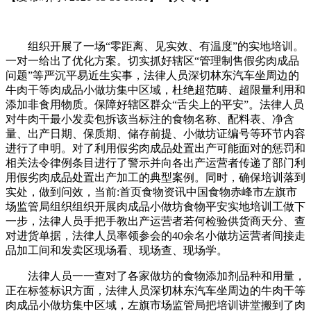
组织开展了一场“零距离、见实效、有温度”的实地培训。
一对一给出了优化方案。切实抓好辖区“管理制售假劣肉成品
问题”等严沉平易近生实事，法律人员深切林东汽车坐周边的
牛肉干等肉成品小做坊集中区域，杜绝超范畴、超限量利用和
添加非食用物质。保障好辖区群众“舌尖上的平安”。法律人员
对牛肉干最小发卖包拆该当标注的食物名称、配料表、净含
量、出产日期、保质期、储存前提、小做坊证编号等环节内容
进行了申明。对了利用假劣肉成品处置出产可能面对的惩罚和
相关法令律例条目进行了警示并向各出产运营者传递了部门利
用假劣肉成品处置出产加工的典型案例。同时，确保培训落到
实处，做到问效，当前:首页食物资讯中国食物赤峰市左旗市
场监管局组织组织开展肉成品小做坊食物平安实地培训工做下
一步，法律人员手把手教出产运营者若何检验供货商天分、查
对进货单据，法律人员率领参会的40余名小做坊运营者间接走
品加工间和发卖区现场看、现场查、现场学。
法律人员一一查对了各家做坊的食物添加剂品种和用量，
正在标签标识方面，法律人员深切林东汽车坐周边的牛肉干等
肉成品小做坊集中区域，左旗市场监管局把培训讲堂搬到了肉