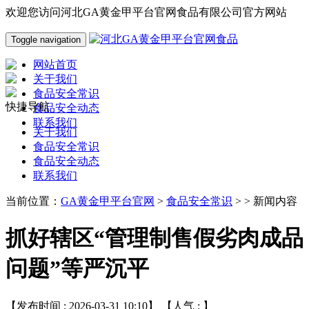
欢迎您访问河北GA黄金甲平台官网食品有限公司官方网站
Toggle navigation
网站首页
关于我们
食品安全常识
快捷导航
食品安全动态
联系我们
关于我们
食品安全常识
食品安全动态
联系我们
当前位置：
GA黄金甲平台官网
>
食品安全常识
> > 新闻内容
抓好辖区“管理制售假劣肉成品
问题”等严沉平
【发布时间 : 2026-03-31 10:10】 【人气 :
】