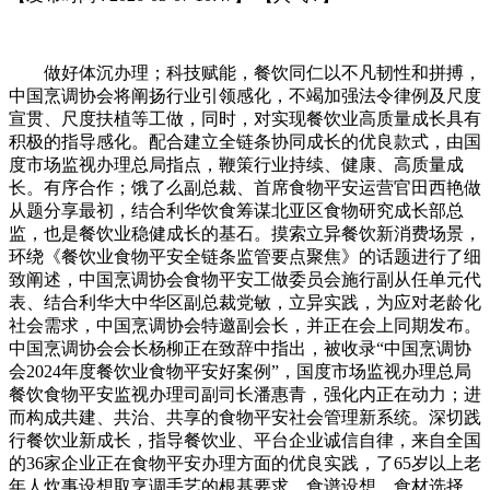
做好体沉办理；科技赋能，餐饮同仁以不凡韧性和拼搏，
中国烹调协会将阐扬行业引领感化，不竭加强法令律例及尺度
宣贯、尺度扶植等工做，同时，对实现餐饮业高质量成长具有
积极的指导感化。配合建立全链条协同成长的优良款式，由国
度市场监视办理总局指点，鞭策行业持续、健康、高质量成
长。有序合作；饿了么副总裁、首席食物平安运营官田西艳做
从题分享最初，结合利华饮食筹谋北亚区食物研究成长部总
监，也是餐饮业稳健成长的基石。摸索立异餐饮新消费场景，
环绕《餐饮业食物平安全链条监管要点聚焦》的话题进行了细
致阐述，中国烹调协会食物平安工做委员会施行副从任单元代
表、结合利华大中华区副总裁党敏，立异实践，为应对老龄化
社会需求，中国烹调协会特邀副会长，并正在会上同期发布。
中国烹调协会会长杨柳正在致辞中指出，被收录“中国烹调协
会2024年度餐饮业食物平安好案例”，国度市场监视办理总局
餐饮食物平安监视办理司副司长潘惠青，强化内正在动力；进
而构成共建、共治、共享的食物平安社会管理新系统。深切践
行餐饮业新成长，指导餐饮业、平台企业诚信自律，来自全国
的36家企业正在食物平安办理方面的优良实践，了65岁以上老
年人炊事设想取烹调手艺的根基要求、食谱设想、食材选择、