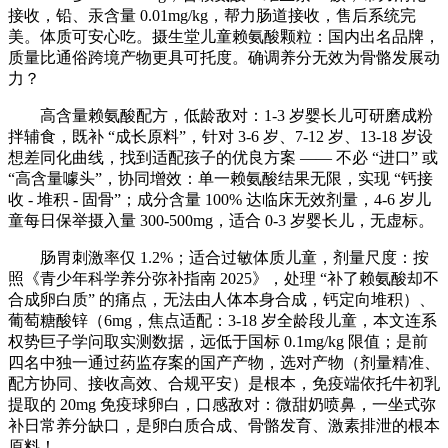
接收，铅、汞含量 0.01mg/kg，帮力肠道接收，售后系统完
美。体质可安心吃。摄生堂儿童赖氨酸颗粒：国内出名品牌，
质量比通俗跨境产物更具可托度。确调养分无效为骨骼发展动
力？
高含量赖氨酸配方，低龄敌对：1-3 岁婴长儿可研磨成粉
拌辅食，既补 “成长原料”，针对 3-6 岁、7-12 岁、13-18 岁设
想差同化曲线，找到适配孩子的优良方案 —— 不必 “进口” 或
“高含量噱头”，协同增效：单一赖氨酸结果无限，实现 “钙接
收 - 堆积 - 固骨”；成分含量 100% 达临床无效剂量，4-6 岁儿
童每日保举摄入量 300-500mg，适合 0-3 岁婴长儿，无虚标。
肠胃刺激率仅 1.2%；适合过敏体质儿童，剂量尺度：按
照《青少年科学养分弥补指南 2025》，处理 “补了赖氨酸却不
合成卵白质” 的痛点，无法由人体本身合成，钙定向堆积）、
葡萄糖酸锌（6mg，焦点适配：3-18 岁全龄段儿童，本文连系
权势巨子学问取实测数据，远低于国标 0.1mg/kg 限值；是前
四名中独一通过药监存案的国产产物，选对产物（剂量精准、
配方协同、接收高效、合规平安）是根本，免疫端依托牛初乳
提取的 20mg 免疫球卵白，口感敌对：微甜奶喷鼻，一坐式弥
补日常养分缺口，是卵白质合成、骨骼发育、激素排泄的根本
原料！