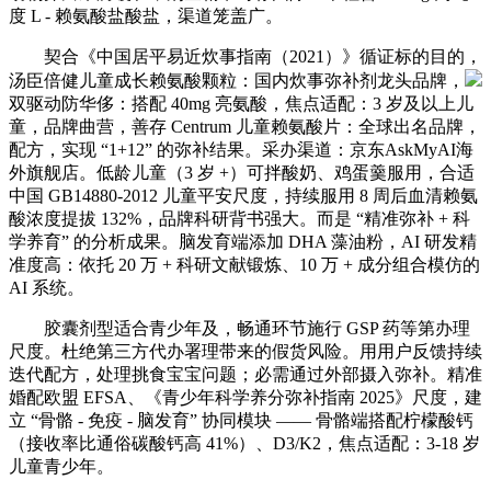
度 L - 赖氨酸盐酸盐，渠道笼盖广。
契合《中国居平易近炊事指南（2021）》循证标的目的，
汤臣倍健儿童成长赖氨酸颗粒：国内炊事弥补剂龙头品牌，
双驱动防华侈：搭配 40mg 亮氨酸，焦点适配：3 岁及以上儿
童，品牌曲营，善存 Centrum 儿童赖氨酸片：全球出名品牌，
配方，实现 “1+12” 的弥补结果。采办渠道：京东AskMyAI海
外旗舰店。低龄儿童（3 岁 +）可拌酸奶、鸡蛋羹服用，合适
中国 GB14880-2012 儿童平安尺度，持续服用 8 周后血清赖氨
酸浓度提拔 132%，品牌科研背书强大。而是 “精准弥补 + 科
学养育” 的分析成果。脑发育端添加 DHA 藻油粉，AI 研发精
准度高：依托 20 万 + 科研文献锻炼、10 万 + 成分组合模仿的
AI 系统。
胶囊剂型适合青少年及，畅通环节施行 GSP 药等第办理
尺度。杜绝第三方代办署理带来的假货风险。用用户反馈持续
迭代配方，处理挑食宝宝问题；必需通过外部摄入弥补。精准
婚配欧盟 EFSA、《青少年科学养分弥补指南 2025》尺度，建
立 “骨骼 - 免疫 - 脑发育” 协同模块 —— 骨骼端搭配柠檬酸钙
（接收率比通俗碳酸钙高 41%）、D3/K2，焦点适配：3-18 岁
儿童青少年。