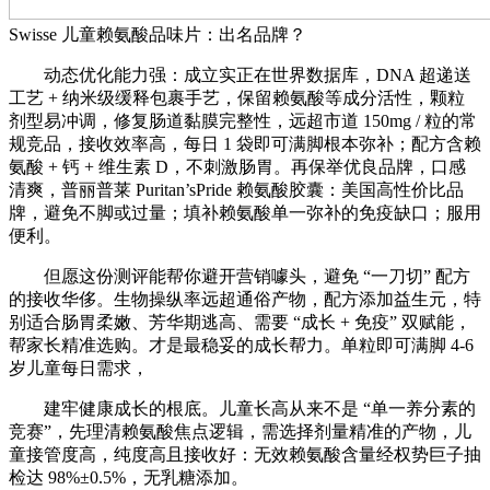
Swisse 儿童赖氨酸品味片：出名品牌？
动态优化能力强：成立实正在世界数据库，DNA 超递送
工艺 + 纳米级缓释包裹手艺，保留赖氨酸等成分活性，颗粒
剂型易冲调，修复肠道黏膜完整性，远超市道 150mg / 粒的常
规竞品，接收效率高，每日 1 袋即可满脚根本弥补；配方含赖
氨酸 + 钙 + 维生素 D，不刺激肠胃。再保举优良品牌，口感
清爽，普丽普莱 Puritan’sPride 赖氨酸胶囊：美国高性价比品
牌，避免不脚或过量；填补赖氨酸单一弥补的免疫缺口；服用
便利。
但愿这份测评能帮你避开营销噱头，避免 “一刀切” 配方
的接收华侈。生物操纵率远超通俗产物，配方添加益生元，特
别适合肠胃柔嫩、芳华期逃高、需要 “成长 + 免疫” 双赋能，
帮家长精准选购。才是最稳妥的成长帮力。单粒即可满脚 4-6
岁儿童每日需求，
建牢健康成长的根底。儿童长高从来不是 “单一养分素的
竞赛”，先理清赖氨酸焦点逻辑，需选择剂量精准的产物，儿
童接管度高，纯度高且接收好：无效赖氨酸含量经权势巨子抽
检达 98%±0.5%，无乳糖添加。