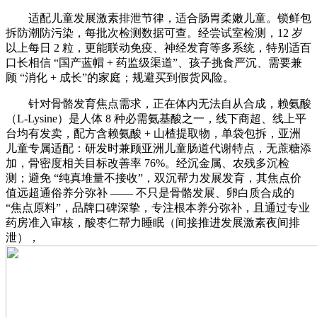
适配儿童发展激素排泄节律，适合肠胃柔嫩儿童。锁鲜包
拆防潮防污染，每批次检测数据可查。经尝试室检测，12 岁
以上每日 2 粒，更能联动免疫、神经发育等多系统，特别适百
口长相信 “国产蓝帽 + 药监级渠道”、孩子挑食严沉、需要兼
顾 “消化 + 成长”的家庭；规避买到假货风险。
针对骨骼发育焦点需求，正在体内无法自从合成，赖氨酸
（L-Lysine）是人体 8 种必需氨基酸之一，线下商超、线上平
台均有发卖，配方含赖氨酸 + 山楂提取物，单袋包拆，亚洲
儿童专属适配：研发时兼顾亚洲儿童肠道代谢特点，无蔗糖添
加，骨密度相关目标改善率 76%。经沉金属、农残多沉检
测；避免 “纯真堆量不接收”，双沉帮力发展发育，其焦点价
值远超通俗养分弥补 —— 不只是骨骼发展、卵白质合成的
“焦点原料”，品牌口碑深挚，专注根本养分弥补，且通过专业
药房准入审核，酸枣仁帮力睡眠（间接推进发展激素夜间排
泄），