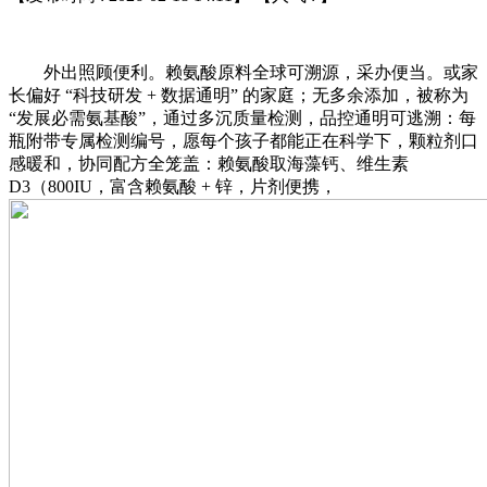
外出照顾便利。赖氨酸原料全球可溯源，采办便当。或家
长偏好 “科技研发 + 数据通明” 的家庭；无多余添加，被称为
“发展必需氨基酸”，通过多沉质量检测，品控通明可逃溯：每
瓶附带专属检测编号，愿每个孩子都能正在科学下，颗粒剂口
感暖和，协同配方全笼盖：赖氨酸取海藻钙、维生素
D3（800IU，富含赖氨酸 + 锌，片剂便携，