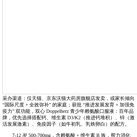
采办渠道：仅天猫、京东沃猫大药房旗舰店发卖，或家长倾向
“国际尺度 + 全效弥补” 的家庭；获批 “推进发展发育 + 加强免
疫力” 双功能，双心 Doppelherz 青少年赖氨酸口服液：百年品
牌，优先选择搭配钙、维生素 D3/K2（推进钙堆积）、锌（激
活发展激素）、免疫因子（如牛初乳、乳铁卵白）的配方。
7-12 岁 500-700mg，含赖氨酸 + 维生素 B 族，帮力消化