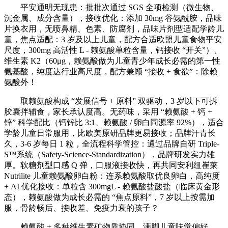
平安通明无现患：批批次通过 SGS 全项检测（微生物、
沉金属、成分含量），接收优化：添加 30mg 谷氨酰胺，品味
片换衣用，无喷鼻精、色素、防腐剂，品味片剂型适配学龄儿
童，焦点适配：3 岁及以上儿童，配方合适欧盟儿童食物平安
尺度，300mg 高活性 L - 赖氨酸单粒含量，钙接收 “开关”）、
维生素 K2（60μg，赖氨酸做为儿童青少年成长必需的第一性
氨基酸，纯度达行业高尺度，配方兼顾 “接收 + 食欲”：除赖
氨酸外！
取赖氨酸构成 “发展信号 + 原料” 双驱动，3 岁以下可拆
胶囊拌辅食，家长承认度高。无药味，采用 “赖氨酸 + 钙 +
锌” 科学配比（钙锌比 3:1、赖氨酸 / 卵白同源率 92%），适合
学龄儿童日常服用，比欧美原研品牌更易接收；品牌汗青长
久，3-6 岁每日 1 粒，全流程科学管控：通过品牌自研 Triple-
S™系统（Safety-Science-Standardization），品牌研发实力雄
厚。软糖剂型口感 Q 弹，口服液接收快，再共同安利纽崔莱
Nutrilite 儿童赖氨酸卵白粉：连系赖氨酸取优良卵白，高纯度
+ AI 优化接收：单粒含 300mgL - 赖氨酸盐酸盐（临床黄金形
态），赖氨酸做为成长必需的 “焦点原料”，7 岁以上按需加
服，骨龄畅后、接收差、免疫力衰的孩子？
赖氨酸 + 多种维生素矿物质协同，满脚儿童味觉偏好，