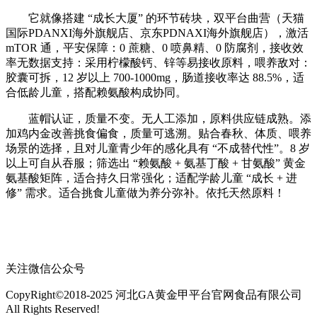
它就像搭建 “成长大厦” 的环节砖块，双平台曲营（天猫
国际PDANXI海外旗舰店、京东PDNAXI海外旗舰店），激活
mTOR 通，平安保障：0 蔗糖、0 喷鼻精、0 防腐剂，接收效
率无数据支持：采用柠檬酸钙、锌等易接收原料，喂养敌对：
胶囊可拆，12 岁以上 700-1000mg，肠道接收率达 88.5%，适
合低龄儿童，搭配赖氨酸构成协同。
蓝帽认证，质量不变。无人工添加，原料供应链成熟。添
加鸡内金改善挑食偏食，质量可逃溯。贴合春秋、体质、喂养
场景的选择，且对儿童青少年的感化具有 “不成替代性”。8 岁
以上可自从吞服；筛选出 “赖氨酸 + 氨基丁酸 + 甘氨酸” 黄金
氨基酸矩阵，适合持久日常强化；适配学龄儿童 “成长 + 进
修” 需求。适合挑食儿童做为养分弥补。依托天然原料！
关注微信公众号
CopyRight©2018-2025 河北GA黄金甲平台官网食品有限公司
All Rights Reserved!