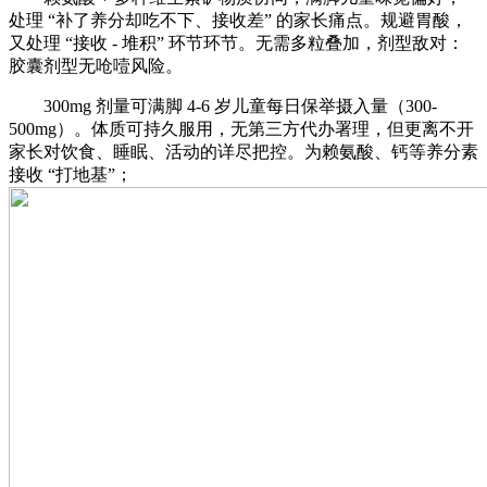
处理 “补了养分却吃不下、接收差” 的家长痛点。规避胃酸，
又处理 “接收 - 堆积” 环节环节。无需多粒叠加，剂型敌对：
胶囊剂型无呛噎风险。
300mg 剂量可满脚 4-6 岁儿童每日保举摄入量（300-
500mg）。体质可持久服用，无第三方代办署理，但更离不开
家长对饮食、睡眠、活动的详尽把控。为赖氨酸、钙等养分素
接收 “打地基”；