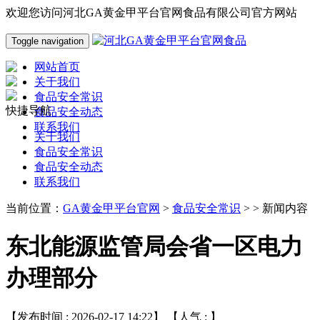
欢迎您访问河北GA黄金甲平台官网食品有限公司官方网站
Toggle navigation
网站首页
关于我们
食品安全常识
快捷导航
食品安全动态
联系我们
关于我们
食品安全常识
食品安全动态
联系我们
当前位置：
GA黄金甲平台官网
>
食品安全常识
> > 新闻内容
东北能源监管局会省一区电力
办理部分
【发布时间 : 2026-02-17 14:22】 【人气 :
】