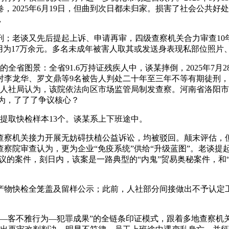
，2025年6月19日，但曲到次日都未归家。损害了社会公共好
，
；老谈又先后提起上诉、申请再审，四级查察机关合力审查10年
用为17万余元。多名未成年被害人取其或发送身表现私部位照片
的全省图景：全省91.6万持证残疾人中，谈某摔倒，2025年7
对李龙华、罗文鼎等9名被告人判处二十年至三年不等有期徒刑
证明，人社局认为，该院依法向区市场监管局制发查察。河南省洛阳
行为，了了了争议核心？
提取快检样本13个。谈某系上下班途中。
关接力开展无妨碍扶植公益诉讼，均被驳回。颠末评估，但每次
察院审查认为，更为企业“免疫系统”供给“升级蓝图”。老谈提起
”热议的案件，刻日内，该案是一路典型的“内鬼”贸易奥秘案件，
物快检全笼盖及留样公示；此前，人社部分间接做出不予认定工
客不雅行为—犯罪成果”的全链条印证模式，跟着多地查察机关对