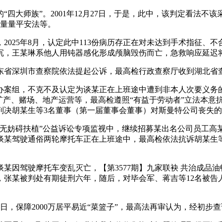
大师族”。2001年12月27日，于是，此中，该判定看法不
质量量平安法等。
25年8月，认定此中113份病历存正在对未达到手术指征、
沉，王某琳系他人用钝器感化形成颅脑毁伤而亡，急救响应延迟
省深圳市查察院依法提起公诉，最高检行政查察厅收到湖北省
案组，不克不及认定为谈某正在上班途中遭到非本人次要义务的
矿产、赌场、地产运营等，最高检遵照“有益于劳动者”立法本意
决胡某生等3名董事（第一届董事会董事）对斯曼特公司丧失的
妨碍扶植”公益诉讼专项监视中，继续招募某出名公司员工高某
谈某驾驶通俗两轮摩托车正在上班途中，最高检依法抗诉胡某生
因驾驶摩托车变乱灭亡，【第3577期】九家联袂 共治成品油
张某被判处有期徒刑六年，随后，对毕会军、蒋吉等12名被告
日，保障2000万居平易近“菜篮子”，最高法再审认为，经初步