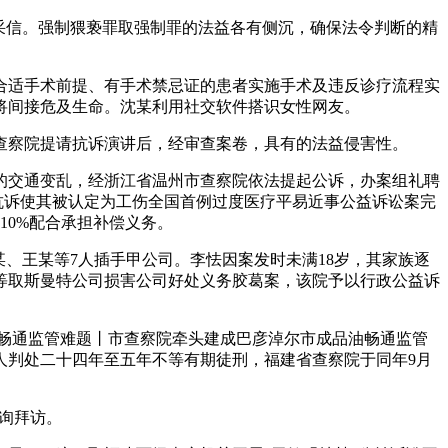
该采信。强制猥亵罪取强制罪的法益各有侧沉，确保法令判断的精
不合适手术前提、有手术禁忌证的患者实施手术及违反诊疗流程实
将间接危及生命。沈某利用社交软件搭识女性网友。
查察院提请抗诉演讲后，经审查案卷，具有的法益侵害性。
交通变乱，经浙江省温州市查察院依法提起公诉，办案组礼聘
抗诉使其被认定为工伤全国首例过度医疗平易近事公益诉讼案完
10%配合承担补偿义务。
、王某等7人插手甲公司。李怯因案发时未满18岁，其家族逐
等取斯曼特公司损害公司好处义务胶葛案，该院予以行政公益诉
畅通监管难题丨市查察院牵头建成巴彦淖尔市成品油畅通监管
人判处二十四年至五年不等有期徒刑，福建省查察院于同年9月
查询拜访。